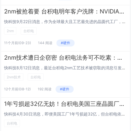
2nm被抢着要 台积电明年客户洗牌：NVIDIA老二地位不稳
快科技9月22日消息，作为全球最大且工艺最先进的晶圆代工厂，台积电在AI时代依然是香饽饽，3nm、2nm工艺被各大公司抢着要。今年苹果、高通、联发科的旗舰移动芯片使用的还是第三代3nm工艺N3P，价格涨了20%左右，明年台积电则会量产2nm...
2nm
台积电
11个月前
(09-23)
144 阅读
#硬件
2nm技术遭日企窃密 台积电法务可不吃素：曾追杀梁孟松四年
快科技8月12日消息，最近台积电2nm工艺技术被窃取的消息引发热议，涉事的企业之一是日本威力科创TEL（也叫东京电力）。早在事件公布与众之前，日本公司就派高管去台积电负荆请罪，然而台积电拒绝了对方，已将案件提告，开始走法律程序，态度可以说很...
2nm技术
台积电
12个月前
(08-12)
192 阅读
#硬件
1年亏损超32亿无妨！台积电美国三座晶圆厂开建：输出更先进工艺
快科技4月30日消息，即便美国工厂1年亏损超32亿，但台积电依然在加快当地工厂的建设。据悉，台积电董事长兼总裁魏哲家在新的声明中表示，台积电计划在美国引入更先进的半导体产能，该公司亚利桑那州的第三座晶圆厂最近破土。台积电公布最新2024年报...
台积电