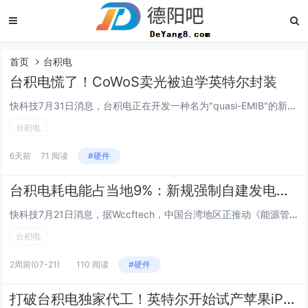
首页
台积电
台积电慌了！CoWoS卖光被迫学英特尔封装
快科技7月31日消息，台积电正在开发一种名为"quasi-EMIB"的新型封装方案，借鉴了英特尔EMIB（嵌入式多芯片互连桥）的设计思路。EMIB是英特尔的先进封装技术，通过在芯片之间嵌入微小硅桥实现高速互连，不需要完整的硅中介层，效率更高...
台积电
6天前
71 阅读
#硬件
台积电耗电能占当地9%：新规强制自建发电设施
快科技7月21日消息，据Wccftech，中国台湾地区正推动《能源管理法》修正案，拟要求所有用电负载在5MW以上的商业实体（学校与医院除外）自行建设发电与储能设施，并完成10%再生能源设置。预计该规定将覆盖超过400家企业。若修正案通过，全...
台积电
2周前
(07-21)
110 阅读
#硬件
打破台积电独家代工！英特尔开始试产苹果iPhone/iPad/Mac芯片