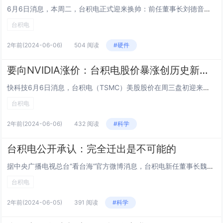
6月6日消息，本周二，台积电正式迎来换帅：前任董事长刘德音退休，将职位交接给CEO魏哲家。这意味着魏哲家成为台积电多年来首位同时担任董事长和CEO职务的人。接棒董事长一职的魏哲家1953年出生，1998年加入台积电，2018年出任CEO，六...
台积电
2年前
(2024-06-06)
504 阅读
#硬件
要向NVIDIA涨价：台积电股价暴涨创历史新高！
快科技6月6日消息，台积电（TSMC）美股股价在周三盘初迎来了历史性的一刻，股价一度触及161.96美元，随后股价继续攀升。截至发稿时，台积电美股股价报162.92美元/股，涨幅超过6.8%，总市值达到了8450亿美元，创下了新的历史高点。...
台积电
2年前
(2024-06-06)
432 阅读
#科学
台积电公开承认：完全迁出是不可能的
据中央广播电视总台“看台海”官方微博消息，台积电新任董事长魏哲家4日与媒体交流时承认，该公司曾就“是否将工厂迁出中国台湾”与客户进行讨论，最终的结论是“完全迁出是不可能的”。魏哲家坦言，台积电目前在中国台湾的产能有80至90％，要全部移出是...
台积电
2年前
(2024-06-05)
391 阅读
#科学