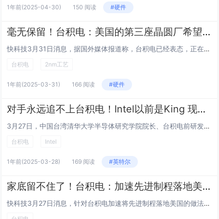
1年前
(2025-04-30)
150 阅读
#硬件
毫无保留！台积电：美国的第三座晶圆厂希望尽快动工 让2nm工艺落地
快科技3月31日消息，据国外媒体报道称，台积电已经表态，正在加快在美国建厂。台积电高级副总裁Peter Cleveland在美国表示，该企业在美子公司TSMC Arizona的第二座先进制程晶圆厂正在建设中，而台积电对第三晶圆厂的态度是希望...
台积电
2nm工艺
1年前
(2025-03-31)
166 阅读
#硬件
对手永远追不上台积电！Intel以前是King 现在是Nobody
3月27日，中国台湾清华大学半导体研究学院院长、台积电前研发副总经理的林本坚，鸿海集团半导体策略长、前台积电共同营运长蒋尚义共同出席了施惠《半导体科技一点都不难：有趣实验带你认识生活中的半导体》新书发布会。期间，林本坚和蒋尚义对于台积电追加...
台积电
Intel
1年前
(2025-03-28)
169 阅读
#英特尔
家底留不住了！台积电：加速先进制程落地美国
快科技3月27日消息，针对台积电加速将先进制程落地美国的做法，国务院台办发言人陈斌华公开表示，台积电已成为砧板上任人宰割的肥肉。对于这样的做法，之前我国方面回应称，美方步步紧逼掏空台积电，民众担忧台积电变“美积电”，绝不是“杞人忧天”；最后...
台积电