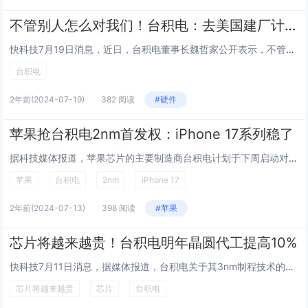
不管别人怎么对我们！台积电：去美国建厂计划不变
快科技7月19日消息，近日，台积电董事长魏哲家公开表示，不管外界有多危险，海外设厂策略与计划不变。按照魏哲家的说法，台积电海外部分依然会持续在美国、日本与欧洲发展。魏哲家表示：“台积电目前已在美国亚利桑那州、日本熊本建厂，未来还包括欧洲的德...
台积电
2年前
(2024-07-19)
382 阅读
#硬件
苹果抢台积电2nm首发权：iPhone 17系列稳了
据科技媒体报道，苹果芯片的主要制造商台积电计划于下周启动对2nm芯片的测试生产工作，并计划于明年将这一先进技术应用于苹果的新芯片生产中。此次试生产将在台积电的宝山工厂进行，该工厂在今年第二季度已接收了为2nm芯片生产所设计的专业设备，苹果预...
苹果
台积电
2nm
iPhone 17
2年前
(2024-07-13)
398 阅读
#苹果
芯片将越来越贵！台积电明年晶圆代工提高10%
快科技7月11日消息，据媒体报道，台积电关于其3nm制程技术的涨价方案已顺利获得客户认可，双方携手签署新协议，旨在稳固供应链的长期稳定性。这一举措无疑彰显了台积电在半导体制造领域的市场领导地位及其与客户间的紧密合作关系。摩根士丹利最新发布的...
芯片将越来越贵
芯片
台积电