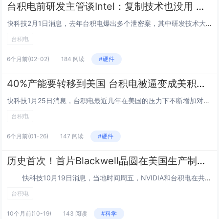
台积电前研发主管谈Intel：复制技术也没用 追上还早得很
快科技2月1日消息，去年台积电爆出多个泄密案，其中研发技术大佬、前资深副总罗唯仁在退休后又加盟老东家Intel一事影响更大，还引发了台积电的诉讼。外界关心的不止是两边的法律大战，更重要的是罗唯仁作为在台积电工作20多年的技术大佬，熟悉台积电...
台积电
6个月前
(02-02)
184 阅读
#硬件
40%产能要转移到美国 台积电被逼变成美积电：专家回应
快科技1月25日消息，台积电最近几年在美国的压力下不断增加对美国投资的，承诺的投资额已经到了1650亿美元，然而这还不看不到头，最新的协议中还要让步更多，引发台积电变成美积电的担忧。日前公布的协议中，总共的投资额高达5000亿美元，台积电显...
台积电
6个月前
(01-26)
147 阅读
#硬件
历史首次！首片Blackwell晶圆在美国生产制造 仍需运回台积电总部封装
快科技10月19日消息，当地时间周五，NVIDIA和台积电在共同宣布达成一项重要里程碑。 双方已在亚利桑那州凤凰城附近Fab 21工厂成功制造出第一款量产的Blackwell晶圆。 这款堪称全球最复杂的芯片能在美国...
台积电
10个月前
(10-19)
143 阅读
#科学