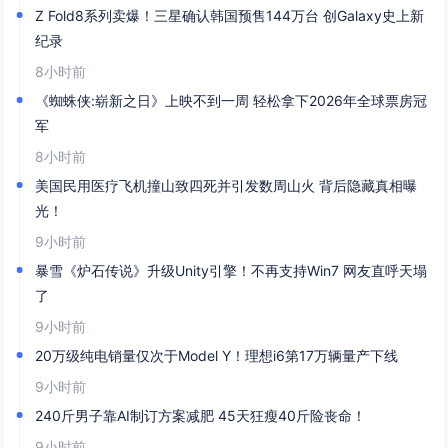
Z Fold8系列卖爆！三星确认韩国预售144万台 创Galaxy史上新
纪录
8小时前
《蜘蛛侠:崭新之日》上映不到一周 轻松拿下2026年全球票房冠
军
8小时前
美国民用医疗飞机撞山致四死并引发数周山火 背后隐藏真相曝
光！
9小时前
暴雪《炉石传说》升级Unity引擎！不再支持Win7 网友直呼天塌
了
9小时前
20万级纯电销量仅次于Model Y！理想i6第17万辆量产下线
9小时前
240斤男子靠AI制订方案减肥 45天狂瘦40斤险丧命！
9小时前