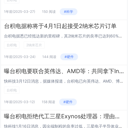
1年前
(2025-03-27)
150 阅读
#科学
台积电据称将于4月1日起接受2纳米芯片订单
台积电据悉已经抵达新的里程碑，其2纳米芯片的良率已达到60%。最新有媒体透露，该公司将于4月1日开始接受2纳米芯片的预定订单。台积电目前有两家工厂正在全力冲刺提高2纳米芯片产量的目标，分别位于中国台湾地区的高雄和新竹。据悉，在接受订单之前，...
台积电
2纳米芯片
1年前
(2025-03-24)
144 阅读
#硬件
曝台积电要联合英伟达、AMD等：共同拿下Intel代工部门！
快科技3月12日消息，据媒体报道，台积电已向英伟达、AMD、博通等公司提议，共同投资一家合资企业，运营Intel的晶圆代工厂。其中台积电将负责管理Intel的代工业务，但持股比例不会超过50%，以符合美国政府对外资所有权的监管要求。谈判焦点...
台积电
1年前
(2025-03-12)
158 阅读
#硬件
曝台积电拒绝代工三星Exynos处理器：理由是怕泄密
快科技1月16日消息，因尖端制程的良率过低，三星电子半导体业务处于困境之中，三星System LSI部门自研的Exynos旗舰芯片无法按时量产商用，为了解决这一问题，三星考虑将Exynos处理器外包生产。据媒体此前报道，三星System L...