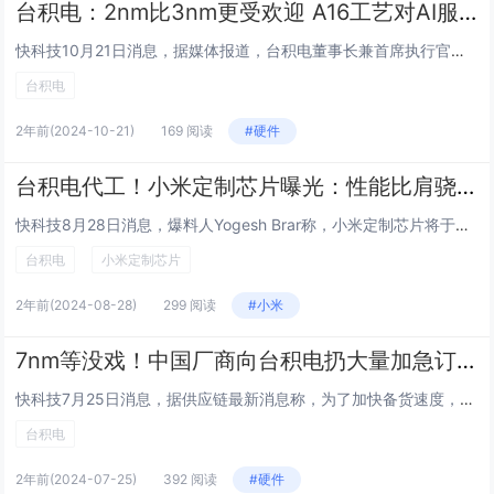
台积电：2nm比3nm更受欢迎 A16工艺对AI服务器极具吸引力
快科技10月21日消息，据媒体报道，台积电董事长兼首席执行官魏哲家最近确认了人工智能（AI）的需求是“真实的”，表示未来五年内，台积电有望实现连续、健康的增长。客户对于2nm的询问多于3nm，看起来更受客户的欢迎。据统计，在2024年第三季...
台积电
2年前
(2024-10-21)
169 阅读
#硬件
台积电代工！小米定制芯片曝光：性能比肩骁龙8
快科技8月28日消息，爆料人Yogesh Brar称，小米定制芯片将于明年亮相，采用台积电N4P工艺制程，性能数据与骁龙8 Gen1相近，使用了紫光展锐5G调制解调器。目前关于小米定制芯片的细节还非常少，公开信息显示，小米自研芯片最早可追...
台积电
小米定制芯片
2年前
(2024-08-28)
299 阅读
#小米
7nm等没戏！中国厂商向台积电扔大量加急订单 加快备货愿多付40%溢价
快科技7月25日消息，据供应链最新消息称，为了加快备货速度，台积电接到了不少中国厂商抛出的订单，后者甘愿支付40%溢价。按照消息人士的说法，台积电第二季度优异的毛利率意外地由来自中国大陆的大量订单推动，其中许多是超级急件订单。台积电拒绝就具...
台积电
2年前
(2024-07-25)
392 阅读
#硬件