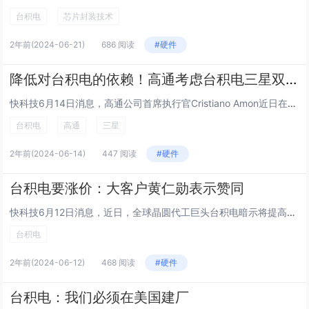
台积电
芯片封装技术
2年前
(2024-06-21)
686 阅读
#硬件
降低对台积电的依赖！高通考虑台积电三星双代工模式
快科技6月14日消息，高通公司首席执行官Cristiano Amon近日在接受采访时表示，公司正在认真评估台积电、三星双源生产战略。据悉，高通骁龙8 Gen4将在今年10月登场，这颗芯片完全交由台积电代工，采用台积电N3E节点，这是台积电第...
台积电
高通
三星
2年前
(2024-06-14)
447 阅读
#硬件
台积电要涨价：大客户黄仁勋表示赞同
快科技6月12日消息，近日，全球晶圆代工巨头台积电暗示将提高其代工价格，以应对成本上涨问题。据悉，台积电新任董事长魏哲家曾向英伟达CEO黄仁勋表达产品价格过高的担忧，并表示考虑展示台积电的价值，此言论被外界解读为台积电将对英伟达等大客户进行...
台积电
2年前
(2024-06-12)
468 阅读
#硬件
台积电：我们必须在美国建厂