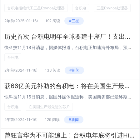
台积电拒绝代工三星Exynos处理器
台积电
三星Exynos处理器
2年前
(2025-01-16)
192 阅读
#三星
历史首次 台积电明年全球要建十座厂！支出可达2700亿元
快科技11月18日消息，据媒体报道，台积电正加速海外布局，预计2025年包含在建与新建厂在内，海内外将建设十个新工厂。这不仅是太极带你历来头一遭，也刷新了全球半导体行业同时推进十个工厂建设的记录。这一扩张预计将使台积电的资本支出在2025年...
台积电
2年前
(2024-11-18)
133 阅读
#新闻
获66亿美元补助的台积电：将在美国生产最先进的芯片
快科技11月16日消息，据国外媒体报道称，美国商务部已最终敲定向台积电位于亚利桑那州的美国子公司提供66亿美元政府补助，用于半导体生产。台积电总裁魏哲家在声明中表示，这笔交易有助于他们加速开发美国最先进的半导体制造技术，是强化美国半导体生态...
台积电
在美国生产最先进的芯片
2年前
(2024-11-16)
129 阅读
#新闻
曾狂言华为不可能追上！台积电年底将引进High NA EUV光刻机：25亿元/台