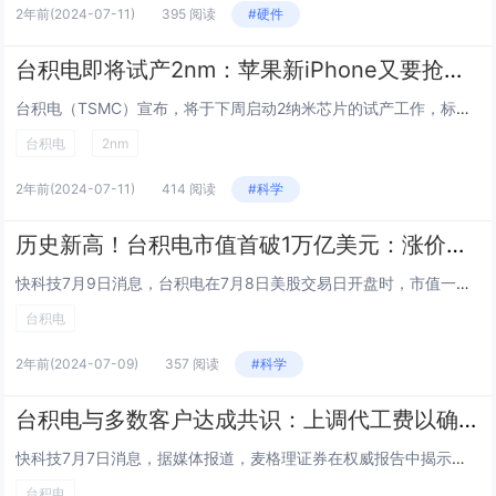
2年前
(2024-07-11)
395 阅读
#硬件
台积电即将试产2nm：苹果新iPhone又要抢首发
台积电（TSMC）宣布，将于下周启动2纳米芯片的试产工作，标志着芯片制造技术的又一重大突破。据悉，苹果公司计划在明年将这项尖端技术应用于其Apple Silicon芯片，进一步巩固其在高性能计算领域的领先地位。此次试产的2nm芯片生产设备已...
台积电
2nm
2年前
(2024-07-11)
414 阅读
#科学
历史新高！台积电市值首破1万亿美元：涨价获大客户力挺
快科技7月9日消息，台积电在7月8日美股交易日开盘时，市值一度突破1万亿美元大关，尽管收盘时市值回落至9681亿美元，但这一表现已创下公司历史新高。台积电此前宣布，将对旗下3纳米和5纳米工艺技术产品进行涨价，其中3纳米和5纳米AI产品涨价幅...
台积电
2年前
(2024-07-09)
357 阅读
#科学
台积电与多数客户达成共识：上调代工费以确保稳定供应
快科技7月7日消息，据媒体报道，麦格理证券在权威报告中揭示了一项重要行业动态：通过深入供应链调查，发现台积电已成功与多数客户达成共识，以价格上调换取更为稳固的供应链保障，此举无疑为台积电的毛利率攀升注入了强劲动力。据资深分析师精确预测，台积...
台积电