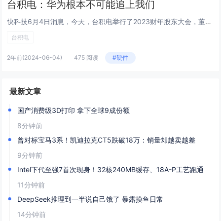
台积电：华为根本不可能追上我们
快科技6月4日消息，今天，台积电举行了2023财年股东大会，董事长刘德音，对与华为的竞争关系作出了回应。当被被问及如何看待华为正积极发展晶圆代工产业时，刘德音回答道：“台积电把每一位竞争对手都非常、非常慎重的考虑，我们永远会有竞争对手，那跟...
台积电
2年前
(2024-06-04)
475 阅读
#硬件
最新文章
国产消费级3D打印 拿下全球9成份额
8分钟前
曾对标宝马3系！凯迪拉克CT5跌破18万：销量却越卖越差
9分钟前
Intel下代至强7首次现身！32核240MB缓存、18A-P工艺跑通
11分钟前
DeepSeek推理到一半说自己饿了 暴露摸鱼日常
14分钟前