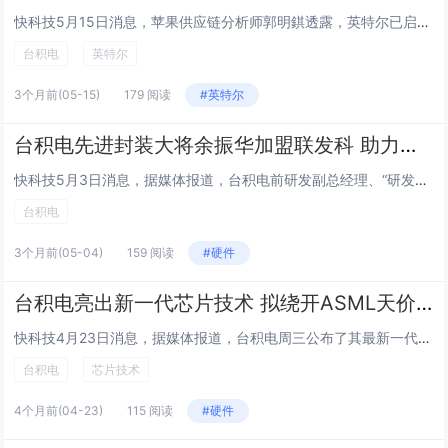
快科技5月15日消息，苹果供应链分析师郭明錤透露，英特尔已启动苹果部分低端iPhone、iPad、Mac自研芯片的小规模试产，采用英特尔18A先进制程，苹果同时在评估英特尔其他先进工艺节点。自2016年以来，台积电一直是苹果A系列、M系列芯...
台积电
英特尔
3个月前
(05-15)
179 阅读
#英特尔
台积电先进封装大将余振华加盟联发科 助力先进封装研发突破
快科技5月3日消息，据媒体报道，台积电前研发副总经理、“研发六骑士”之一的余振华，已正式以非全职顾问身份加盟联发科。联发科证实此事，表示将借助其深厚的技术专长，推进高阶封装技术的前瞻探索、路径规划及相关研发布局，降低先进封装技术的研发与量产...
台积电
3个月前
(05-04)
159 阅读
#硬件
台积电亮出新一代芯片技术 拟绕开ASML天价设备
快科技4月23日消息，据媒体报道，台积电周三公布了其最新一代芯片制造技术，并透露，即便不使用阿斯麦昂贵的新一代光刻设备，也能制造出更小、更快的芯片。此次公布了两项技术改进：一项名为“A13”，计划于2029年投入量产，有望应用于人工智能芯片...
台积电
芯片技术
4个月前
(04-23)
115 阅读
#硬件