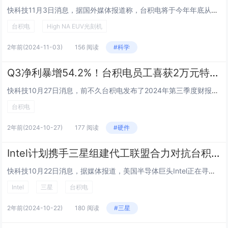
快科技11月3日消息，据国外媒体报道称，台积电将于今年年底从荷兰供应商ASML接收首批全球最先进的芯片制造机器，仅比美国竞争对手英特尔晚几个月。高数值孔径极紫外（High NA EUV）光刻机是世界上最昂贵的芯片制造设备，每台的价格约为3....
台积电
High NA EUV光刻机
2年前
(2024-11-03)
156 阅读
#科学
Q3净利暴增54.2%！台积电员工喜获2万元特别奖金
快科技10月27日消息，前不久台积电发布了2024年第三季度财报，净利润同比暴增54.2%，达到3252.6亿元新台币。在近日的2024年台积电运动会上，董事长暨总裁魏哲家表示，凡是2024年5月31日前到职，针对60到64职级、20到26...
台积电
2年前
(2024-10-27)
177 阅读
#硬件
Intel计划携手三星组建代工联盟合力对抗台积电
快科技10月22日消息，据媒体报道，美国半导体巨头Intel正在寻求与韩国电子大厂三星电子建立“代工联盟”，以追赶在半导体代工领域占据领先地位的台积电。这一联盟的建立旨在加强两家公司在制程技术、生产设施共享以及研发合作等方面的全面合作，共同...
Intel
三星
台积电
2年前
(2024-10-22)
180 阅读
#三星