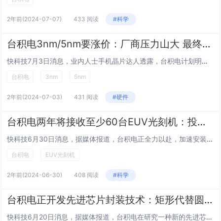
2年前
(2024-07-07)
433 阅读
#科学
台积电3nm/5nm要涨价：厂商压力山大 最终用户买单
快科技7月3日消息，业内人士手机晶片达人透露，台积电计划明年1月1日起对先进工艺制程涨价，主要针对的是3nm和5nm，其它工艺制程价格保持不变。具体而言，台积电3nm和5nm AI产品涨价5%-10%，非AI产品涨价0-5%。台积电这波涨价...
台积电
3nm
5nm
2年前
(2024-07-03)
431 阅读
#硬件
台积电两年将接收至少60台EUV光刻机：投入超过123亿美元
快科技6月30日消息，据媒体报道，台积电正全力以赴，加速安装对2nm工艺量产至关重要的EUV光刻机。为了满足这一高端生产需求，台积电计划在今明两年接收超过60台EUV光刻机，预计投资总额将超过123亿美元（折合人民币约894亿元）。随着AS...
台积电
EUV光刻机
2年前
(2024-06-30)
408 阅读
#科学
台积电正开发先进芯片封装技术：矩形代替圆形晶圆 可放更多芯片
快科技6月20日消息，据媒体报道，台积电在研究一种新的先进芯片封装方法，使用矩形基板，而不是传统圆形晶圆。据可靠消息源透露，台积电的矩形基板目前正处于严格的试验阶段。其尺寸达到510mm x 515mm，这一创新设计使得基板的可用面积较圆形...