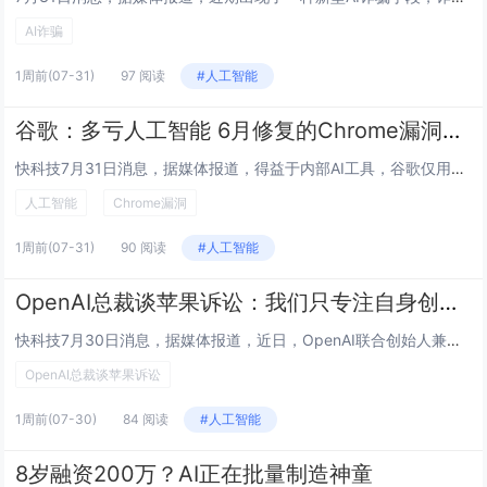
AI诈骗
1周前
(07-31)
97 阅读
#人工智能
谷歌：多亏人工智能 6月修复的Chrome漏洞比过去两年还多
快科技7月31日消息，据媒体报道，得益于内部AI工具，谷歌仅用一个月便为Chrome修复了超过过去两年总和的安全漏洞。当地时间30日，谷歌宣布，6月推出的Chrome 149和Chrome 150共修复1072个安全漏洞。此前两年发布的23...
人工智能
Chrome漏洞
1周前
(07-31)
90 阅读
#人工智能
OpenAI总裁谈苹果诉讼：我们只专注自身创新 对窃取其它企业商业机密没兴趣
快科技7月30日消息，据媒体报道，近日，OpenAI联合创始人兼总裁格雷格·布罗克曼就苹果公司起诉事宜回应称：公司无意获取其他公司的商业秘密，并将专注自身技术与长期产品路线。在接受媒体采访时，布罗克曼重申OpenAI已公开表达的立场：公司对...
OpenAI总裁谈苹果诉讼
1周前
(07-30)
84 阅读
#人工智能
8岁融资200万？AI正在批量制造神童