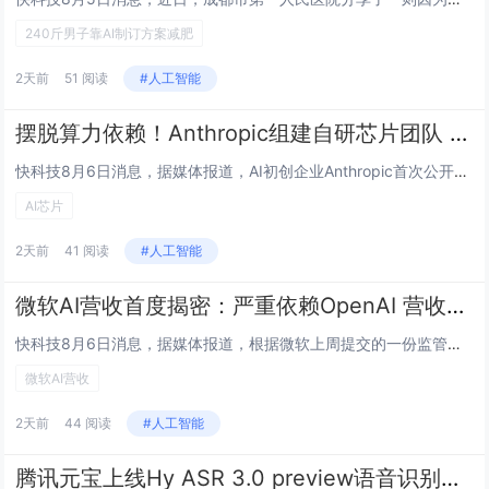
240斤男子靠AI制订方案减肥
2天前
51 阅读
#人工智能
摆脱算力依赖！Anthropic组建自研芯片团队 专为Claude打造AI芯片
快科技8月6日消息，据媒体报道，AI初创企业Anthropic首次公开确认，将组建专属内部团队，为旗下Claude大模型量身打造定制化AI芯片，正式落地自研芯片布局。此举依托自研硬件补足算力短板，充分适配Claude模型持续攀升的大规模训练...
AI芯片
2天前
41 阅读
#人工智能
微软AI营收首度揭密：严重依赖OpenAI 营收占比或达70%
快科技8月6日消息，据媒体报道，根据微软上周提交的一份监管文件，在截至2026年6月的财年内，公司从OpenAI获得的营收达241亿美元。这一数字意味着，OpenAI已贡献微软AI业务总营收的半数以上，占比甚至可能高达约70%。该数据一经披...
微软AI营收
2天前
44 阅读
#人工智能
腾讯元宝上线Hy ASR 3.0 preview语音识别模型：各种方言、复杂环境都能听清