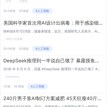
字节
大模型
20小时前
29 阅读
#人工智能
美国科学家首次用AI设计出病毒：用于感染细菌 不会对人类构成威胁
快科技8月7日消息，据媒体报道，近日，美国研究人员表示，AI已被用于设计全新的病毒。这些病毒具备完整功能，并能够在实验室中复制，这也是AI首次成功设计出完整的病毒基因组。研究人员最终制造出16种新型病毒，它们被设计用于感染细菌，不会对人类构...
AI设计出病毒
20小时前
26 阅读
#人工智能
DeepSeek推理到一半说自己饿了 暴露摸鱼日常
2026 年 8 月 6 日，话题 #DeepSeek 推理到一半说自己饿了 #登上社交平台热搜。有网友晒出 DeepSeek 深度思考模式下的推理过程，AI 在正经分析问题的中途突然走神惦记午饭，引发热议。DeepSeek推理到一半说自己...
DeepSeek
1天前
45 阅读
#人工智能
240斤男子靠AI制订方案减肥 45天狂瘦40斤险丧命！
快科技8月5日消息，近日，成都市第一人民医院分享了一则因为过度信任AI而导致的严重致病案例。成都34岁陈先生（化名）是一名自媒体从业者，熬夜是常态，加上重油重盐的饮食习惯，体重飙到240斤，他下定决心要改变。于是上网查资料，借助AI工具制定...