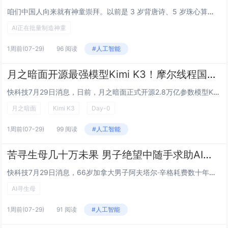
咱们中国人向来就有神童崇拜。以前是 3 岁背唐诗、5 岁珠心算，就能被十里八乡称一句神。但 AI 出现以后，神童的进化速度突然被按下了加速键，快到有点离谱。如果爱因斯坦降生在今天，恐怕也只能算个智力发育迟缓的差生。当今互联网，正在经历一波史...
AI正在批量制造神童
1周前
(07-29)
96 阅读
#人工智能
月之暗面开源最强模型Kimi K3！摩尔线程国产GPU完成Day-0极速适配
快科技7月29日消息，日前，月之暗面正式开源2.8万亿参数模型Kimi K3，并同步发布模型权重与技术报告。同日，摩尔线程基于AI训推一体智算卡MTT S5000及MUSA软件栈，率先完成Kimi K3的快速适配与稳定运行。摩尔线程表示，此...
月之暗面
Kimi K3
Day-0
1周前
(07-29)
99 阅读
#人工智能
苦寻生母几十万未果 男子绝望中随手求助AI：奇迹真出现了！
快科技7月29日消息，66岁加拿大男子阿夫塔尔·辛格耗费数十年寻找亲生母亲，动用档案库、社交平台、私家侦探多方渠道都一无所获。濒临绝望之际，他抱着试试看的心态向AI输入零散记忆线索，竟成功串联关键信息，找到失散半个世纪的母亲与同父异母的妹妹...
AI寻生母
1周前
(07-29)
91 阅读
#人工智能