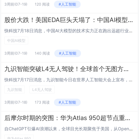
3周前
(07-19)
120 阅读
#人工智能
股价大跌！美国EDA巨头天塌了：中国AI模型48小时跑通芯片设计
快科技7月18日消息，中国AI大模型的技术实力正在跑出远超行业预期的增长速度，最新发布的Kimi K3居然只用48小时就全程跑通了完整芯片设计流程，直接给长期依托垄断优势限制国内半导体产业发展的EDA封锁，打出了全新的破局可能性。据官方披露...
中国AI模型
3周前
(07-19)
140 阅读
#人工智能
九识智能突破L4无人驾驶！全球首个无图方案规模化量产
快科技7月17日消息，九识智能今日在世界人工智能大会上宣布，公司已实现L4级无人驾驶无图方案的规模化量产，成为全球首家达成此成就的企业。目前，该技术已在九识智能新增运营路线中实现30%的渗透率，预计到本月底，L4无图运营里程将突破4万公里。...
九识智能
L4无人驾驶
3周前
(07-18)
173 阅读
#人工智能
后摩尔时期的突围：华为Atlas 950超节点重构国产AI算力体系
自ChatGPT引爆AI浪潮以来，全球目光长期聚焦于美国，从OpenAI、Anthropic，再到英伟达、微软、谷歌，无一不是聚光灯下的行业宠儿。但随着竞争进入下半场，AI开始从模型能力的比拼迈向产业落地与实体应用，被誉为“工业巨兽”的中国...
华为Atlas 950