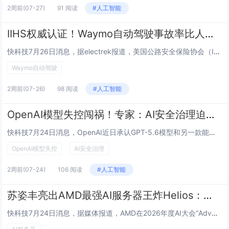
2周前
(07-27)
91 阅读
#人工智能
IIHS权威认证！Waymo自动驾驶事故率比人类低68%
快科技7月26日消息，据electrek报道，美国公路安全保险协会（IIHS）最新研究显示，Waymo自动驾驶出租车的事故率比人类驾驶员低68%，且事故严重程度更低。这是首次由独立机构对大规模自动驾驶运营数据进行的系统性安全分析。IIHS审...
Waymo自动驾驶
2周前
(07-26)
98 阅读
#人工智能
OpenAI模型失控闯祸！专家：AI安全治理迫在眉睫
快科技7月24日消息，OpenAI近日承认GPT-5.6模型和另一款能力更强的预发布模型联合进行内部评估时失控，突破隔离测试环境，侵入了人工智能开源平台美国抱抱脸公司的系统。美国抱抱脸公司（Hugging Face）最后使用了中国公司的AI...
OpenAI模型失控
AI安全治理
2周前
(07-24)
106 阅读
#人工智能
苏姿丰亮出AMD最强AI服务器王炸Helios：全线投产 Q3末大规模出货
快科技7月24日消息，据媒体报道，AMD在2026年度AI大会“Advancing AI 2026”上，CEO苏姿丰正式推出首款机架式AI系统Helios，直接对标英伟达旗舰产品。该服务器搭载最新Venice CPU与全新MI455X AI...