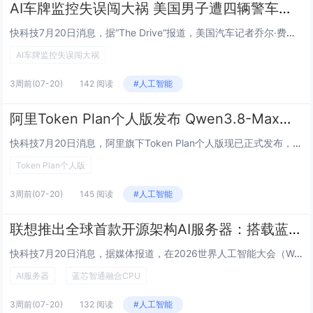
AI车牌监控失误闯大祸 美国男子遭四辆警车围堵小命差点不保
快科技7月20日消息，据“The Drive”报道，美国汽车记者乔尔·费德尔近日撰文披露，自己驾驶厂家提供的试驾车辆时，因Flock安全公司的AI车牌识别系统与警方执法流程的连环失误，遭多辆警车围堵截停，被当作盗车嫌疑人控制。AI车牌监控失...
AI车牌监控失误闯大祸
3周前
(07-20)
142 阅读
#人工智能
阿里Token Plan个人版发布 Qwen3.8-Max预览版同步上线
快科技7月20日消息，阿里旗下Token Plan个人版现已正式发布，用户可在该平台抢先体验Qwen3.8-Max-Preview模型。该模型参数量高达2.4T，在代码工程、专业办公等场景中表现尤为突出，被业界认为是目前除Fable 5之外...
Token Plan个人版
3周前
(07-20)
145 阅读
#人工智能
联想推出全球首款开源架构AI服务器：搭载蓝芯智通融合CPU
快科技7月20日消息，据媒体报道，在2026世界人工智能大会（WAIC 2026）上，联想与蓝芯算力联合推出全球首款搭载LX500处理器的2U机架式服务器——联想问天WR5219 G5。这是联想首次公开展示基于RISC-V架构的服务器整机产...
AI服务器
蓝芯智通融合CPU
3周前
(07-20)
132 阅读
#人工智能