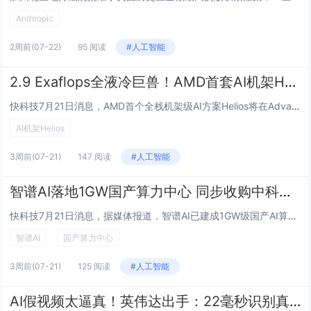
Anthropic
2周前
(07-22)
95 阅读
#人工智能
2.9 Exaflops全液冷巨兽！AMD首套AI机架Helios亮相：向NVIDIA发起全面挑战
快科技7月21日消息，AMD首个全栈机架级AI方案Helios将在Advancing AI 2026活动上正式发布，目前官方已经公布了详细规格参数，从GPU到CPU到网络芯片全部自研，对标NVIDIA现有Oberon和即将推出的Kyber机...
AI机架Helios
3周前
(07-21)
147 阅读
#人工智能
智谱AI落地1GW国产算力中心 同步收购中科加禾扩版图
快科技7月21日消息，据媒体报道，智谱AI已建成1GW级国产AI算力数据中心，该中心全部采用国产AI芯片，标志着公司在底层算力基础设施上实现自主化跃升。与此同时，智谱AI于今日正式完成对国产AI异构算力软件公司中科加禾（XCore Sigm...
智谱AI
国产算力中心
3周前
(07-21)
125 阅读
#人工智能
AI假视频太逼真！英伟达出手：22毫秒识别真假