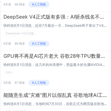
6天前
68 阅读
#人工智能
DeepSeek V4正式版有多强：AI斩杀线名不虚传 性价比干掉大多数友商
快科技8月1日消息，赶在7月最后一天，DeepSeek终于拿出了V4正式版，首发的只是V4 Flash-0731，Pro正式版要到8月初，会随着DeepSeek的Harness工具一起问世。V4 Flash-0731发布之后，之前还因为De...
DeepSeek V4正式版
6天前
86 阅读
#人工智能
GPU将不再是AI芯片老大 谷歌28年TPU数量达1500万：首次压NVIDIA一头
快科技8月1日消息，这几年的AI浪潮中，受益最大的当属NVIDIA，各大公司的训练、推理都少不了购买后者的GPU显卡，不过两年后GPU恐怕就不是主宰了，谷歌的TPU会后来居上。在AI芯片技术路线上，可以简单分为NVIDIA为主的GPU通用计...
GPU
6天前
87 阅读
#人工智能
能随意生成“灾难”图片以假乱真 谷歌地球AI工具上线不到一天就遭下架
快科技8月1日消息，当地时间7月30日，谷歌正式为网页版谷歌地球上线AI图像生成工具，依托Gemini旗下Nano Banana 2大模型，用户只需要定位全球任意地点，输入文字指令，就能基于真实卫星航拍底图生成全新场景。谷歌最初介绍，这项功...