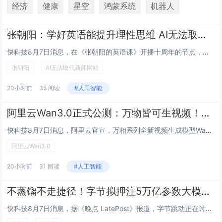
经济
健康
星空
鸿蒙系统
机器人
张朝阳：学好英语能提升理性思维 AI无法取代新闻网站因人类要看的是视角
快科技8月7日消息，在《张朝阳的英语课》开播十周年的节点，搜狐创始人、董事局主席兼首席执行官张朝阳公开发声，分享了自己对AI技术冲击传统新闻行业的独到看法。张朝阳坦言，最近两年人工智能技术迭代速度非常快，整个行业已经发生了深刻变革，但他始终...
张朝阳
AI无法取代新闻网站
20小时前
35 阅读
#人工智能
阿里云Wan3.0正式公测：万物皆可生视频！单次可生成30秒
快科技8月7日消息，阿里云官宣，万相系列全新视频生成模型Wan3.0启动公测，该模型在成片时长、多素材输入、画面真实度、跨帧一致性四大维度完成全面升级。在视频时长方面，模型支持单次生成最长30秒完整视频，可实现一镜到底、多段连续运镜等复杂镜...
阿里云Wan3.0
20小时前
31 阅读
#人工智能
不蒸馏不走捷径！字节拟押注5万亿参数大模型 规模超Kimi K3
快科技8月7日消息，据《晚点 LatePost》报道，字节跳动正在讨论训练一个参数规模超5万亿的模型，它超过阿里的 Qwen 3.8-Max（2.4 万亿参数）和月之暗面的K3（2.8 万亿参数），也是目前国内已知参数规模最大的模型。该计划...