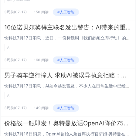
3周前
(07-17)
150 阅读
#人工智能
16位诺贝尔奖得主联名发出警告：AI带来的重大失业潮即将到来
快科技7月17日消息，近日，一份标题叫《我们必须立即行动》的紧急声明引发广泛关注。这份声明的签名阵容相当震撼，包括16位诺贝尔奖得主在内的共200多名全球顶尖专家。声明正文篇幅不长，但警告很直白：AI正以从未有过的速度和规模，重塑整个经济版...
AI
3周前
(07-17)
160 阅读
#人工智能
男子骑车逆行撞人 求助AI被误导执意拒赔：法院判了
快科技7月17日消息，AI如今越发普及，不少人在日常生活中已经完全离不开，然而，如果偏听偏信，很可能会被误导，甚至造成严重后果。近日，武汉市蔡甸区人民法院就公示了一起因为过渡相信Ai而导致的理赔纠纷案件。案件回顾：马某驾驶电动自行车与何某驾...
AI
3周前
(07-17)
149 阅读
#人工智能
价格战一触即发！奥特曼放话OpenAI降价75%：被DeepSeek等中国AI逼的
快科技7月16日消息，OpenAI创始人兼首席执行官萨姆·奥特曼在社交媒体上公开表示，公司旗舰模型GPT-5.6 Sol的定价已是竞争对手Anthropic Claude Fable 5的一半，并称OpenAI很乐意降价75%。此次价格战信...