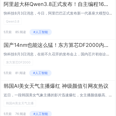
阿里超大杯Qwen3.8正式发布！自主编程16天搓出另一个“Hermes Agent”
快科技8月3日消息，今日，阿里巴巴正式发布新一代基座大模型Qwen3.8，总参数量2.4万亿，在编程（Coding）和专业办公（Cowork）方面能力大幅提升。在今日放榜的权威三方榜单Arena中，阿里Qwen模型仅次于Anthropic的...
Qwen3.8
5天前
85 阅读
#人工智能
国产14nm也能这么猛！东方算芯DF2000内存带宽超英伟达GB200近两倍
快科技8月3日消息，在前不久召开的发布会上，国内芯片初创企业东方算芯正式公布了其首款AI芯片DF1000，同时还披露了下代DF2000芯片及TY64超级节点的性能指标。其中DF2000基于成熟的14nm工艺，BF16算力达到1000TFLO...
东方算芯DF2000
5天前
81 阅读
#人工智能
韩国AI美女天气主播爆红 神级颜值引网友热议
近日，一段韩国美女气象主播的影片迅速爆红，女主播颜值极高、气质亮眼，在摄影棚内以极为流畅的口条与自然肢体语言讲解天气。由于画面质感逼真，不少网友赞叹她「比偶像还漂亮」。然而随着影片疯传，真相随之揭晓，这位名为「金诗雅」（Kim Sia）的女...
韩国AI美女天气主播
5天前
76 阅读
#人工智能