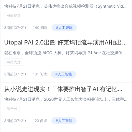
快科技7月21日消息，英伟达推出合成视频检测器（Synthetic Video Detector）NIM微服务，专门用来识别AI生成的假视频，1080p画面处理仅需22毫秒，准确率达到92%。随着AI视频生成技术越来越强，假视频已经能做到以...
AI假视频
3周前
(07-21)
140 阅读
#人工智能
Utopai PAI 2.0出圈 好莱坞顶流导演用AI拍出3分钟大片！
就在刚刚，全球顶流 AIGC 大神、好莱坞导演 PJ Ace 在社交媒体上发布了最新力作，彻底引爆了海外科技与电影圈。PJ Ace 在推文中兴奋地表示，他们借助 Utopai Studios 推出的下一代 AI 视频模型和智能体 PAI2....
AI拍大片
3周前
(07-21)
131 阅读
#人工智能
从小说走进现实！三体要推出智子AI 有记忆还有独立人格
快科技7月21日消息，2026世界人工智能大会相关论坛上，三体宇宙带来全新规划，基于《三体》经典设定打造专属智子智能体，这款产品不再是单纯的AI工具，而是能长期陪伴用户的数字伙伴。本次分享由三体宇宙CEO赵骥龙完成，演讲围绕科幻设定和当下A...
智子AI
3周前
(07-21)
123 阅读
#人工智能