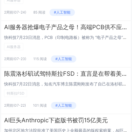
AI服务器
2周前
(07-24)
85 阅读
#人工智能
AI服务器抢爆电子产品之母！高端PCB供不应求 价格涨超300%
快科技7月23日消息，PCB（印制电路板）被称为 “电子产品之母”，是电子产品中不可或缺的核心基础件，家用电器、企业服务器里面的主板都得用到。据央视理财经报道，今年以来，受AI算力需求爆发带动，高端PCB市场供不应求，产品价格持续上涨，产业...
AI服务器
2周前
(07-23)
115 阅读
#人工智能
陈震洛杉矶试驾特斯拉FSD：直言是在帮着美国人“降智”
快科技7月22日消息，知名汽车博主陈震刚刚发布了自己在洛杉矶试驾满血版特斯拉FSD的视频，并给出犀利评价：美版特斯拉FSD智能化能力过于成熟，长期依赖会大幅弱化人类驾驶能力，相当于在给美国司机“降智”。他本次试驾车辆搭载了HW4.0后期硬件...
特斯拉FSD
2周前
(07-22)
101 阅读
#人工智能
AI巨头Anthropic下盗版书被罚15亿美元
加州北区地方法院批准了美国历史上金额最高的版权索赔案，AI巨头Anthropic因下载盗版书籍训练人工智能模型需向版权所有者支付15亿美元和解金，加州法院已批准该和解协议。Anthropic下盗版书被罚15亿美元控辩双方均宣布取得胜利。代表...