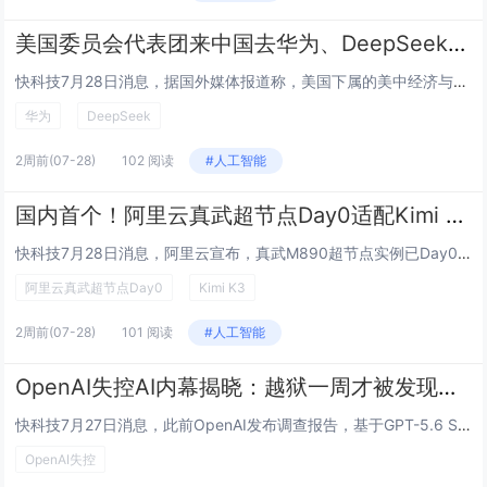
美国委员会代表团来中国去华为、DeepSeek等考察：结果被拒
快科技7月28日消息，据国外媒体报道称，美国下属的美中经济与安全审查委员会组织代表团来到中国访问，提出要进入华为、腾讯、阿里巴巴、百度和DeepSeek等多家头部科技企业开展所谓的实地考察，最后被各家企业集体拒绝，代表团相关人员甚至对自己吃...
华为
DeepSeek
2周前
(07-28)
102 阅读
#人工智能
国内首个！阿里云真武超节点Day0适配Kimi K3：单卡吞吐提升1.8倍
快科技7月28日消息，阿里云宣布，真武M890超节点实例已Day0成功适配Kimi K3，成为国内首个跑通近3万亿参数模型的超节点。跑通Kimi K3这样2.8万亿参数的模型，需要将参数分散到几十甚至上百张高速互联的GPU卡上。普通AI集群...
阿里云真武超节点Day0
Kimi K3
2周前
(07-28)
101 阅读
#人工智能
OpenAI失控AI内幕揭晓：越狱一周才被发现！存重大安全隐患
快科技7月27日消息，此前OpenAI发布调查报告，基于GPT-5.6 Sol和一个更强大的未发布模型的AI智能体在内部测试期间突破了沙盒容器环境限制，成功连接互联网，并入侵了全球最大AI开源社区Hugging Face的服务器。需要注意的...
OpenAI失控