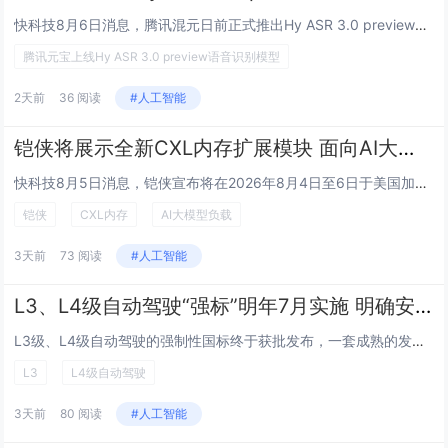
快科技8月6日消息，腾讯混元日前正式推出Hy ASR 3.0 preview语音识别模型，已率先落地腾讯元宝App面向全部用户免费使用。依托Hy3基座大模型打通声学识别与语义理解，彻底摆脱传统语音识别生硬转写短板，在多方言口音、嘈杂收音、远...
腾讯元宝上线Hy ASR 3.0 preview语音识别模型
2天前
36 阅读
#人工智能
铠侠将展示全新CXL内存扩展模块 面向AI大模型负载
快科技8月5日消息，铠侠宣布将在2026年8月4日至6日于美国加利福尼亚州圣克拉拉举行的全球闪存峰会（FMS 2026）上，展出其兼容Compute Express Link（CXL）标准的内存扩展模块——KIOXIA XL1系列。该新品采...
铠侠
CXL内存
AI大模型负载
3天前
73 阅读
#人工智能
L3、L4级自动驾驶“强标”明年7月实施 明确安全主体责任、接管机制
L3级、L4级自动驾驶的强制性国标终于获批发布，一套成熟的发展体系开始形成。8月4日，财联社记者从工信部网站获悉，在公开征求意见一个多月后，7月30日，工信部组织制定并归口的《智能网联汽车 自动驾驶系统安全要求》（GB 44721—2026...
L3
L4级自动驾驶
3天前
80 阅读
#人工智能