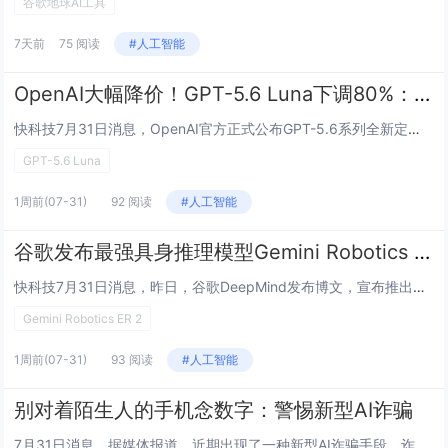
谷歌地球AI工具
7天前
75 阅读
#人工智能
OpenAI大幅降价！GPT-5.6 Luna下调80%：性价比超DeepSeek V4 Pro
快科技7月31日消息，OpenAI官方正式公布GPT-5.6系列全新定价方案，本次调价仅针对Terra、Luna两款中端、轻量级模型，旗舰GPT-5.6 Sol定价维持不变。其中，面向批量轻量化推理场景的Luna迎来史上最大幅度调价，输入、...
GPT-5.6 Luna
1周前
(07-31)
92 阅读
#人工智能
谷歌发布最强具身推理模型Gemini Robotics ER 2：支持连续视频理解与多机器人协作
快科技7月31日消息，昨日，谷歌DeepMind发布博文，宣布推出一款全新的、面向机器人的人工智能模型，声称可使人形机器人能够协调全身动作。新模型名为Gemini Robotics 2，其能够让机器人在执行任务时完成行走、下蹲、操控物体等动...
Gemini Robotics ER 2
1周前
(07-31)
93 阅读
#人工智能
别对着陌生人的手机念数字：警惕新型AI诈骗
7月31日消息，据媒体报道，近期出现了一种新型AI诈骗手段，诈骗团伙借助老年人进行行骗。他们让老人以“看不清银行卡号”为由，诱骗热心的路人对着正在视频通话的手机朗读银行卡号或一些看似无关的数字组合，从而在不知不觉中获取受害者的敏感信息。骗子...