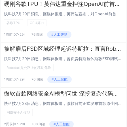
硬刚谷歌TPU！英伟达重金押注OpenAI前首席科学家：全栈供给GPU算力
快科技7月29日消息，据媒体报道，英伟达宣布，对OpenAI前首席科学家伊利亚·苏茨克维（Ilya Sutskever）创立的神秘AI实验室Safe Superintelligence进行了一笔“规模可观”的投资。这笔交易属于双方长期合作框...
谷歌TPU
GPU算力
1周前
(07-29)
76 阅读
#人工智能
被解雇后FSD区域经理起诉特斯拉：直言Robotaxi是公路上的移动危险
快科技7月29日消息，据媒体报道，曾负责特斯拉休斯敦FSD测试业务的经理哈维尔·梅德拉诺在逐级反映“系统性安全监管缺陷”后遭到解雇，目前正以“非法报复”为由起诉特斯拉。梅德拉诺称，特斯拉既不愿增加资源，也拒绝增聘人员，最终让Robotaxi...
Robotaxi是公路上的移动危险
1周前
(07-29)
70 阅读
#人工智能
微软首款网络安全AI模型问世 深挖复杂代码隐藏漏洞
快科技7月28日消息，据媒体报道，微软日前正式发布首款原生网络安全模型MAI-Cyber-1-Flash，同时推出名为“感知计划”（Project Perception）的智能体安全系统。这一组合标志着微软在AI安全领域迈出关键一步。微软首...
网络安全AI模型
2周前
(07-28)
108 阅读
#人工智能