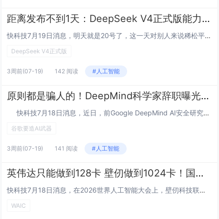
距离发布不到1天：DeepSeek V4正式版能力堪比核弹
快科技7月19日消息，明天就是20号了，这一天对别人来说稀松平常，但对DeepSeek来说异常重要——此前官方就明确7月中旬发布DeepSeek V4正式版，现在就剩一天时间了。这几天AI圈最火的新闻是Kimi K3的发布，这款2.8万亿参...
DeepSeek V4正式版
3周前
(07-19)
142 阅读
#人工智能
原则都是骗人的！DeepMind科学家辞职曝光内幕：谷歌要造AI武器
快科技7月18日消息，近日，前Google DeepMind AI安全研究员Alex Turner公开发表万字辞职长文，指控谷歌与五角大楼签署了毫无红线的军事AI合作协议。Turner在DeepMind从事AI安全研究超过两年。他...
谷歌要造AI武器
3周前
(07-19)
141 阅读
#人工智能
英伟达只能做到128卡 壁仞做到1024卡！国产光互连超节点WAIC首发
快科技7月18日消息，在2026世界人工智能大会上，壁仞科技联合曦智科技与中兴通讯首次公开了光跃LightSphere X光互连超节点，以1024张GPU卡的集群规模引发行业震动。作为对比，英伟达当前基于传统电互联方案的单集群上限约为128...
WAIC