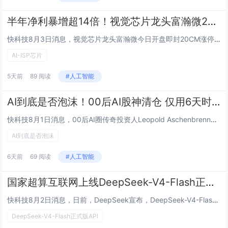
半年净利暴增超14倍！视觉芯片龙头富瀚微20CM一字涨停：AI-ISP芯片卖爆了
快科技8月3日消息，视觉芯片龙头富瀚微今日开盘即封20CM涨停，报67.48元/股，总市值达157亿元。涨停的直接催化剂，是公司7月31日晚间披露的半年报业绩预告。富瀚微预计2026年上半年营业收入14亿元至15亿元，同比增长103.48%...
AI-ISP芯片
5天前
89 阅读
#人工智能
AI到底是否泡沫！00后AI股神清仓 仅用6天时间血亏1400亿：本人道歉以后不碰杠杆
快科技8月1日消息，00后AI圈传奇投资人Leopold Aschenbrenner此前在写给自家基金投资人的公开信里明确表态，如果你一直在等待一个合适的时机加仓AI相关资产，当下或许就是最好的入场窗口。谁也没料到，给出加仓建议仅仅六天之后...
AI到底是否泡沫
6天前
69 阅读
#人工智能
国家超算互联网上线DeepSeek-V4-Flash正式版API：一键调用、无需配置
快科技8月2日消息，日前，DeepSeek宣布，DeepSeek-V4-Flash正式版API开启公测。随后，国家超算互联网宣布，DeepSeek-V4-Flash正式版模型DeepSeek-V4-Flash-0731已正式上线，同步提供A...
DeepSeek-V4-Flash正式版API