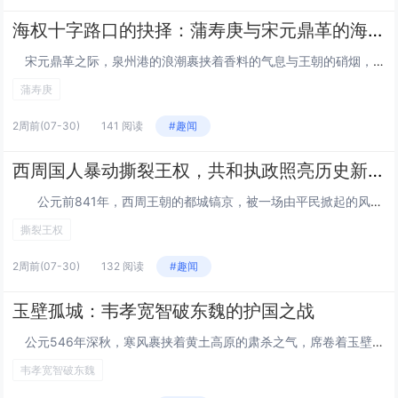
海权十字路口的抉择：蒲寿庚与宋元鼎革的海贸博弈
宋元鼎革之际，泉州港的浪潮裹挟着香料的气息与王朝的硝烟，成为东西方贸易与权力交锋的核心舞台。阿拉伯海商后裔蒲寿庚，凭借对南洋通商要道的绝对掌控，在王朝更迭的漩涡中，以利益为秤、以局势为尺，做出了影响历史走向的关键抉择，成为宋元海贸史上极具...
蒲寿庚
2周前
(07-30)
141 阅读
#趣闻
西周国人暴动撕裂王权，共和执政照亮历史新程
公元前841年，西周王朝的都城镐京，被一场由平民掀起的风暴席卷。这场史称“国人暴动”的抗争，不仅将周厉王逐出王宫，更彻底撼动了周天子不可撼动的权威，催生了中国历史上首个共和执政的政权。这场以平民为主体的抗争，打破了“君权神授”的神话，用...
撕裂王权
2周前
(07-30)
132 阅读
#趣闻
玉壁孤城：韦孝宽智破东魏的护国之战
公元546年深秋，寒风裹挟着黄土高原的肃杀之气，席卷着玉壁古城的每一寸城墙。城下，东魏丞相高欢亲率十万大军，营帐连绵如黑云压境；城上，西魏守将韦孝宽仅率不足七千守军，却目光如炬，稳坐城楼。这场关乎两国国运的攻防对决，最终以韦孝宽的完胜载入...
韦孝宽智破东魏