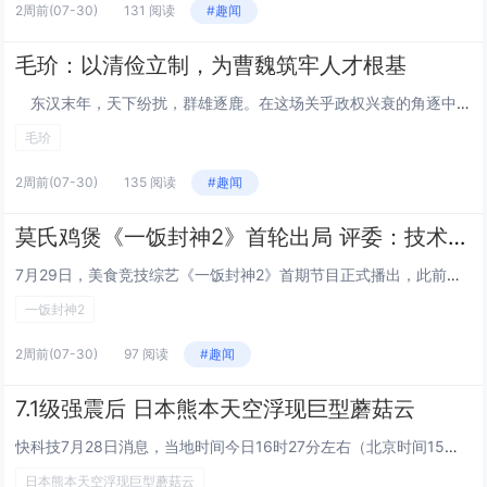
2周前
(07-30)
131 阅读
#趣闻
毛玠：以清俭立制，为曹魏筑牢人才根基
东汉末年，天下纷扰，群雄逐鹿。在这场关乎政权兴衰的角逐中，曹魏势力能从乱世中崛起，不仅得益于曹操的雄才大略，更离不开一批能臣的鼎力辅佐。其中，谋士毛玠以“清廉节俭”为纲，不仅扭转了当时奢靡浮华的官场风气，更凭借精准的识人之术，为曹魏选拔出...
毛玠
2周前
(07-30)
135 阅读
#趣闻
莫氏鸡煲《一饭封神2》首轮出局 评委：技术含量不高
7月29日，美食竞技综艺《一饭封神2》首期节目正式播出，此前凭借“反向劝退”出圈、火爆全网四个月的顺德莫氏鸡煲遗憾止步首轮比拼，新荣记创始人张勇的专业点评，引发大众关于市井风味与专业厨艺评判标准的热议。莫氏鸡煲《一饭封神2》首轮出局 评委：...
一饭封神2
2周前
(07-30)
97 阅读
#趣闻
7.1级强震后 日本熊本天空浮现巨型蘑菇云
快科技7月28日消息，当地时间今日16时27分左右（北京时间15时27分左右），日本熊本县附近突发的7.1级强震，震度达到日本最高等级“震度7”。据悉，此次震源深度仅10公里，属破坏力极强的浅源地震，致使熊本城城墙部分坍塌，九州高速公路路面...
日本熊本天空浮现巨型蘑菇云