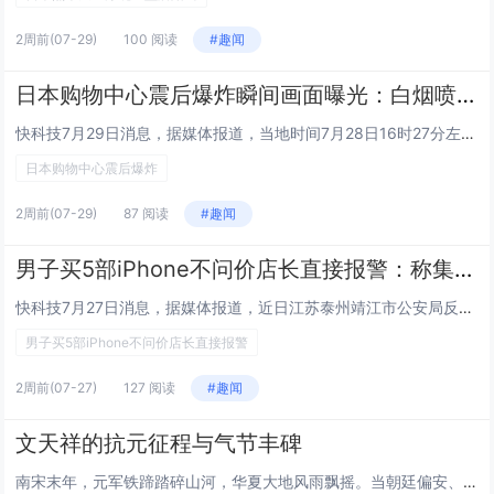
2周前
(07-29)
100 阅读
#趣闻
日本购物中心震后爆炸瞬间画面曝光：白烟喷涌 碎片击穿卡车
快科技7月29日消息，据媒体报道，当地时间7月28日16时27分左右，日本熊本县附近突发的7.1级强震，震度达到日本最高等级“震度7”。强震发生约一小时后，位于熊本县嘉岛町的“‌永旺梦乐城熊本”大型购物中心发生剧烈爆炸，导致建筑二楼坍塌，现...
日本购物中心震后爆炸
2周前
(07-29)
87 阅读
#趣闻
男子买5部iPhone不问价店长直接报警：称集齐10部即可迈入婚姻殿堂
快科技7月27日消息，据媒体报道，近日江苏泰州靖江市公安局反诈中心收到一位手机店长报警求助。该店长表示，有位顾客进店直接不问手机价格，要个人购买5部苹果手机看起来很急，并称集齐10部即可迈入婚姻殿堂，担心是骗子或者被骗。反诈中心立即联系购机...
男子买5部iPhone不问价店长直接报警
2周前
(07-27)
127 阅读
#趣闻
文天祥的抗元征程与气节丰碑
南宋末年，元军铁蹄踏碎山河，华夏大地风雨飘摇。当朝廷偏安、投降派充斥朝堂，文天祥以一介书生挺身而出，从散尽家财募兵勤王，到奔走各地联络义军，再到兵败被俘后坚守气节，用生命书写了一曲气壮山河的忠烈长歌，成为中华民族精神谱系中不朽的丰碑。危局奋...