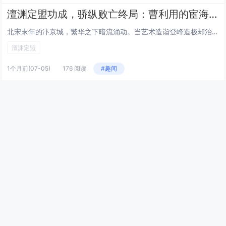
澶渊定盟功成，骄纵败亡终局：曹利用的宦海浮沉与人生警鉴
北宋末年的汴京城，繁华之下暗流涌动。当艺术造诣登峰造极却治国无方的宋徽宗赵佶，邂逅色艺双绝、名动京城的名妓李师师，一场跨越宫廷与市井的荒唐情事就此拉开帷幕。这段交织着欲望、权谋与悲情的往事，不仅成为北宋末年政治昏聩、世风浮靡的生动注脚，更在...
澶渊定盟
1个月前
(07-05)
176 阅读
#趣闻
英国后：法国卫生部长表态 支持2009年及以后出生者终身不得购烟
快科技7月4日消息，据法国当地媒体报道，法国卫生部长斯特凡妮里斯特在7月3日公开接受媒体采访时明确表态，她个人完全支持推行终身禁烟新规，彻底禁止向2009年及之后出生的人群销售所有烟草制品。法国国家健康保险基金在7月2日刚刚发布最新年度报告...
2009年及以后出生者终身不得购烟
1个月前
(07-05)
163 阅读
#趣闻
墨西哥万豪海滩巨鳄鱼袭人：28岁男子被拖入水中遇难
快科技7月2日消息，当地时间6月26日傍晚，墨西哥哈利斯科州巴亚尔塔港万豪度假酒店私人沙滩发生致命野生动物袭击事件：一名28岁男子在近岸浅滩被一条近4米长的美洲鳄拖拽入水，最终不幸遇难。事发于当日傍晚6点30分左右，遇难者为来自墨西哥城的欧...
墨西哥万豪海滩巨鳄鱼袭人