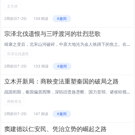
文天祥
2周前
(07-25)
139 阅读
#趣闻
宗泽北伐遗恨与三呼渡河的壮烈悲歌
靖康之变后，北宋山河破碎，中原大地沦为金人铁蹄下的焦土。在这危亡之际，宗泽以垂暮之年临危受命，留守开封，一边整饬残局、筹备北伐，一边力挽狂澜抵御金军，直至生命最后一刻仍心系渡河收复失地，三呼“过河”的呐喊，成为南宋初年最震撼人心的忠烈绝唱，...
宗泽北伐遗恨
2周前
(07-25)
133 阅读
#趣闻
立木开新局：商鞅变法重塑秦国的破局之路
战国初期，秦国偏居西陲，深陷旧贵族垄断、国力贫弱、诸侯轻视的困境，变革成为挽救国运的唯一出路。商鞅应秦孝公求贤之邀入秦，以“徙木立信”打破官民信任坚冰，再以系统性变法重构国家秩序，用十年时间将积弱之秦锻造成虎踞中原的强国，彻底改写了秦国命运...
商鞅变法
2周前
(07-25)
147 阅读
#趣闻
窦建德以仁安民、凭治立势的崛起之路