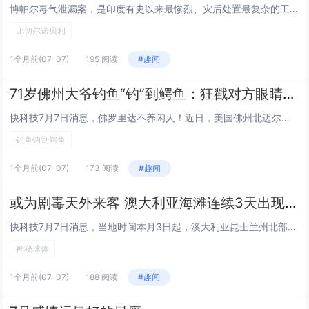
博帕尔毒气泄漏案，是印度有史以来最惨烈、灾后处置最复杂的工业气体泄漏事故。据统计，该事故直接死亡的人超过22000人，受毒气影响的人超过56万。事实上，这个数据各机构说法不一，有其他数据显示直接死亡是25000人，间接死亡是55万人，终身残...
比切尔诺贝利
1个月前
(07-07)
195 阅读
#趣闻
71岁佛州大爷钓鱼“钓”到鳄鱼：狂戳对方眼睛死里逃生！
快科技7月7日消息，佛罗里达不养闲人！近日，美国佛州北迈尔斯堡，71岁的钓鱼爱好者詹姆斯·格雷森·麦克米肯日常垂钓时差点被鳄鱼单杀，后来凭借经验成功死里逃生。事发当天，詹姆斯带着自家斗牛犬如常到河边甩竿，收线时的水面响动惊动了潜伏的鳄鱼，它...
钓鱼钓到鳄鱼
1个月前
(07-07)
173 阅读
#趣闻
或为剧毒天外来客 澳大利亚海滩连续3天出现神秘球体
快科技7月7日消息，当地时间本月3日起，澳大利亚昆士兰州北部的福雷斯特海滩连续3天陆续有不明金属球体被海浪冲上岸，累计共发现6个，因外形特殊且存在潜在危险，引发广泛关注。3日当天，有当地居民在海滩浅滩淤泥中首次发现一颗光滑厚重的银色金属圆球...
神秘球体
1个月前
(07-07)
188 阅读
#趣闻