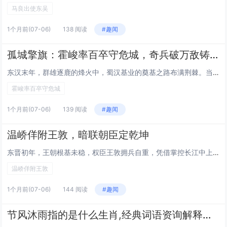
马良出使东吴
1个月前
(07-06)
138 阅读
#趣闻
孤城擎旗：霍峻率百卒守危城，奇兵破万敌铸传奇
东汉末年，群雄逐鹿的烽火中，蜀汉基业的奠基之路布满荆棘。当刘备率军入蜀，一路势如破竹之际，后方葭萌关却骤然陷入生死危局——刘璋麾下数万大军汹涌而至，意图截断刘备的归路，这座孤城瞬间成为决定战局走向的关键棋子。危难之际，霍峻仅率数百士卒临危受...
霍峻率百卒守危城
1个月前
(07-06)
139 阅读
#趣闻
温峤佯附王敦，暗联朝臣定乾坤
东晋初年，王朝根基未稳，权臣王敦拥兵自重，凭借掌控长江中上游的兵权，野心膨胀，以“清君侧”为名起兵叛乱，兵锋直指建康。叛军一路势如破竹，朝野震动，皇帝被围困于宫中，忠臣良将或遭屠戮、或被胁迫，东晋政权陷入风雨飘摇的绝境。就在这危亡之际，名臣...
温峤佯附王敦
1个月前
(07-06)
144 阅读
#趣闻
节风沐雨指的是什么生肖,经典词语资询解释落实