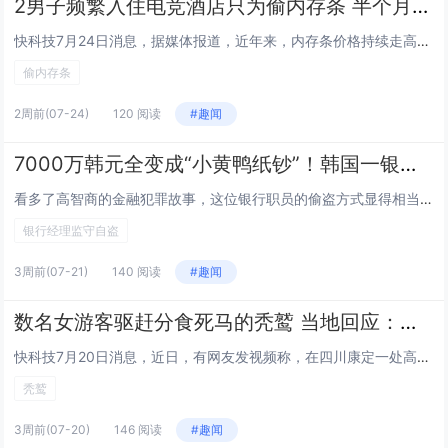
2男子频繁入住电竞酒店只为偷内存条 半个月共偷了16根
快科技7月24日消息，据媒体报道，近年来，内存条价格持续走高，有人竟从中嗅出“歪财门路”。新疆生产建设兵团第八师城区公安局北一路派出所近日破获一起系列盗窃案——嫌疑人专门流窜于电竞酒店，盗窃电脑机箱内的内存条。一周前，辖区一家电竞酒店经营者...
偷内存条
2周前
(07-24)
120 阅读
#趣闻
7000万韩元全变成“小黄鸭纸钞”！韩国一银行经理监守自盗
看多了高智商的金融犯罪故事，这位银行职员的偷盗方式显得相当“原始”，也很幼稚，很多媒体甚至会用“离谱”来形容。前段时间，韩国媒体报道了一则特别的“银行挪用公款案 ”：在庆州市当地的一家小型信用社，银行经理分批从银行保险柜中盗走了7000万韩...
银行经理监守自盗
3周前
(07-21)
140 阅读
#趣闻
数名女游客驱赶分食死马的秃鹫 当地回应：不应人为干预
快科技7月20日消息，近日，有网友发视频称，在四川康定一处高原草甸，有数名女游客驱赶正在分食马匹尸体的秃鹫。网上流传的视频画面中，一匹死去的马倒在草地上，一群虎视眈眈的秃鹫站在一旁盯着它，四名女游客则围着死马，有秃鹫试图上前吞食时，一女子竟...
秃鹫
3周前
(07-20)
146 阅读
#趣闻