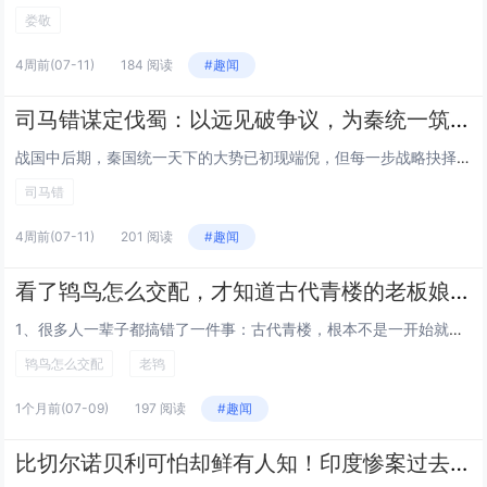
娄敬
4周前
(07-11)
184 阅读
#趣闻
司马错谋定伐蜀：以远见破争议，为秦统一筑牢根基
战国中后期，秦国统一天下的大势已初现端倪，但每一步战略抉择都关乎国运走向。当秦国朝堂围绕扩张方向陷入激烈争论时，名将司马错力排众议，以极具前瞻性的战略眼光力主伐蜀，用一场关键战役打破困局，更以长远布局为秦国积累了统一天下的核心资本，成为秦国...
司马错
4周前
(07-11)
201 阅读
#趣闻
看了鸨鸟怎么交配，才知道古代青楼的老板娘，为何叫“老鸨”！
1、很多人一辈子都搞错了一件事：古代青楼，根本不是一开始就有的民间灰色产业。最早的青楼，是朝廷国营生意。这件事的始作俑者，是春秋时期齐国名相管仲。当年齐国想要称霸诸侯、充盈国库，还想打探各国商人、使者的情报，就想出了一个极端的办法。他把战争...
鸨鸟怎么交配
老鸨
1个月前
(07-09)
197 阅读
#趣闻
比切尔诺贝利可怕却鲜有人知！印度惨案过去42年了毒源仍在