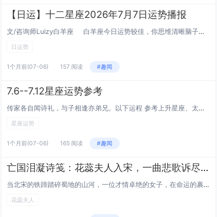
【日运】十二星座2026年7月7日运势播报
文/咨询师Luizy白羊座 白羊座今日运势较佳，你思维清晰脑子转得快，当下适合学习一些比较难的知识技术提升自己。感情方面运势尚好，你和伴侣之间的精神交流不少，不会只把关心停留在吃喝方面上。事业方面运势不错，工作时能遇到愿意传授经验的...
日运势
1个月前
(07-06)
157 阅读
#趣闻
7.6--7.12星座运势参考
传家各自闻诗礼，与子相逢亦弟兄。以下运程 参考上升星座、太阳星座 白羊座 守护星火星本周逐渐开始脱离与天王星的合相状态，继续保持与冥王星以及海王星的调和，也脱离了与木星的调和相位，整体上处于减弱的阶段，即忙碌或波折的情况会逐渐得到...
星座运势
1个月前
(07-06)
165 阅读
#趣闻
亡国泪凝诗笺：花蕊夫人入宋，一曲悲歌诉尽故国殇
当北宋的铁蹄踏碎蜀地的山河，一位才情卓绝的女子，在命运的裹挟下踏入宋宫。她就是花蕊夫人，以一支蘸满血泪的笔，写下传诵千古的诗词，将故国覆灭的悲苦，凝成历史深处最凄婉的绝唱。乱世红颜，承一国繁华与倾覆花蕊夫人，本是后蜀后主孟昶的宠妃，生于蜀地...
花蕊夫人