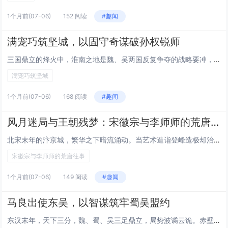
1个月前
(07-06)
152 阅读
#趣闻
满宠巧筑坚城，以固守奇谋破孙权锐师
三国鼎立的烽火中，淮南之地是魏、吴两国反复争夺的战略要冲，而合肥，更是关乎两国国运的核心关隘。东吴君主孙权久怀席卷淮南、直逼中原的雄心，多次亲率大军压境，意图一举攻破合肥，撕开曹魏的南方防线。彼时，面对孙权麾下兵强马壮、来势汹汹的十万大军，...
满宠巧筑坚城
1个月前
(07-06)
168 阅读
#趣闻
风月迷局与王朝残梦：宋徽宗与李师师的荒唐往事
北宋末年的汴京城，繁华之下暗流涌动。当艺术造诣登峰造极却治国无方的宋徽宗赵佶，邂逅色艺双绝、名动京城的名妓李师师，一场跨越宫廷与市井的荒唐情事就此拉开帷幕。这段交织着欲望、权谋与悲情的往事，不仅成为北宋末年政治昏聩、世风浮靡的生动注脚，更在...
宋徽宗与李师师的荒唐往事
1个月前
(07-06)
149 阅读
#趣闻
马良出使东吴，以智谋筑牢蜀吴盟约
东汉末年，天下三分，魏、蜀、吴三足鼎立，局势波谲云诡。赤壁之战后，蜀吴虽曾联手大破曹军，奠定同盟根基，但随着荆州归属、势力边界等问题的拉扯，两国关系暗生嫌隙，同盟的纽带逐渐紧绷，随时有断裂的风险。彼时的蜀汉，根基未稳，若失去东吴的牵制，便要...