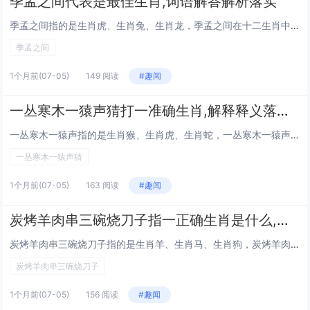
季孟之间代表是最佳生肖,词语解答解析落实
季孟之间指的是生肖虎、生肖兔、生肖龙，季孟之间在十二生肖中代表的是生肖虎、兔、龙、蛇，这一概念源自古代命理学中的“三合”与“六冲”理论，特指处于季节交替阶段的生肖，其运势往往带有过渡性特征，既承前启后，又暗藏变数，下面将围绕这三个生肖的运势...
季孟之间
1个月前
(07-05)
149 阅读
#趣闻
一丛寒木一猿声猜打一准确生肖,解释释义落实词语
一丛寒木一猿声指的是生肖猴、生肖虎、生肖蛇，一丛寒木一猿声在十二生肖中代表的是生肖猴、虎、蛇、马，这句古语描绘了冬日萧瑟山林中猿猴啼鸣的景象，暗喻孤独坚韧与机遇并存的生命力，从命理角度解读，它关联的生肖往往具有敏锐直觉与逆境突围的特质,下面...
一丛寒木一猿声猜
1个月前
(07-05)
163 阅读
#趣闻
炭烤羊肉串三碗烧刀子指一正确生肖是什么,解释义最佳成语解释!
炭烤羊肉串三碗烧刀子指的是生肖羊、生肖马、生肖狗，炭烤羊肉串三碗烧刀子在十二生肖中代表的是生肖羊、马、狗、虎。在中国传统文化中,饮食与生肖运势常有微妙关联，炭烤羊肉串象征火旺之势，烧刀子烈酒则代表刚烈性情，两者结合暗含三种生肖的命理特征，下...
炭烤羊肉串三碗烧刀子
1个月前
(07-05)
156 阅读
#趣闻