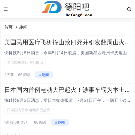
首页
趣闻
美国民用医疗飞机撞山致四死并引发数周山火 背后隐藏真相曝光！
快科技8月6日消息，今年5月14日凌晨，美国新墨西哥州卡皮坦山脉发生一起空难：一架比奇空中国王C90民用医疗转运飞机撞上山体，机上两名飞行员、两名航空护士共计4人全部遇难。飞机坠毁还引燃山林并演变为严重山火，火情持续燃烧数周才被完全扑灭，过...
美国民用医疗飞机撞山
4天前
66 阅读
#趣闻
日本国内首例电动大巴起火！涉事车辆为本土品牌五十铃、电池韩国造
快科技8月3日消息，据日本媒体报道，7月31日正午，一辆五十铃纯电动巴士在大阪市住之江区南港中埠头站附近道路突发起火，车顶前部燃烧剧烈，浓烟冲天。这是日本国内首例电动巴士火灾事故。事发车辆为五十铃Erga EV，属大阪燃气集团关联公司员工通...
日本国内首例电动大巴起火
1周前
(08-03)
86 阅读
#趣闻