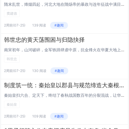
隋末乱世，烽烟四起，河北大地在隋炀帝的暴政与连年征战中满目疮痍，百姓流离失所。在这危局之中，窦建德以草根之身挺身而出，立足河北，以安抚百姓为根基，以构建稳固势力为目标，在乱世中开辟出一方安定之地，不仅成为河北百姓的依靠，更书写了一段农民领袖...
窦建德
2周前
(07-25)
139 阅读
#趣闻
韩世忠的黄天荡围困与归隐抉择
南宋初年，山河破碎，金军铁蹄肆虐中原，抗金烽火在华夏大地上熊熊燃烧。在这风雨飘摇的乱世之中，韩世忠以草根之姿崛起，于黄天荡以少胜多围困金军主力，书写了南宋抗金史上最为激昂的篇章；而后又在朝堂暗流汹涌之际，看透局势主动放权归隐，以清醒的抉择保...
韩世忠
2周前
(07-25)
130 阅读
#趣闻
制度筑一统：秦始皇以郡县与规范缔造大秦根基
秦始皇扫六合、定天下，终结了春秋战国数百年的分裂混战，让华夏大地首次归于一统。而支撑起这份空前统一的，不仅是金戈铁马的功业，更是他以郡县制废除分封、以文字与度量衡规范天下的制度革新。这一系列举措，打破了旧有的政治壁垒与地域隔阂，从根基上重塑...
秦始皇
2周前
(07-25)
109 阅读
#趣闻