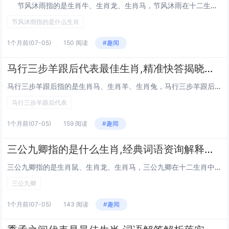
节风沐雨指的是生肖牛、生肖龙、生肖马，节风沐雨在十二生肖中代表的是生肖牛、龙、马、羊，这个成语原意形容人经历风雨磨砺，引申为在逆境中坚韧不拔的品格，以下从命理角度解析与之关联的三大生肖运势,并提供针对性破解之法。1、生肖牛：负重前...
节风沐雨指的是什么生肖
1个月前
(07-05)
150 阅读
#趣闻
马行三步羊跟后代表最佳生肖,精准快答揭晓落实
马行三步羊跟后指的是生肖马、生肖羊、生肖兔，马行三步羊跟后在十二生肖中代表的是生肖马、羊、兔、蛇，这句俗语源自民间命理文化，暗藏生肖之间的相生相克关系，也隐喻了人生运势的起伏规律，下文将围绕这三个生肖展开深度解析，并提供破解之法,帮助读者把...
马行三步羊跟后代表
1个月前
(07-05)
159 阅读
#趣闻
三公九卿指的是什么生肖,经典词语资询解释落实
三公九卿指的是生肖鼠、生肖龙、生肖马，三公九卿在十二生肖中代表的是生肖鼠、龙、马、猴，这一概念源于古代中国的官制体系，三公指太尉、司徒、司空，九卿则是中央行政机构的高级官员，后来被民间引申为象征权力与地位的生肖组合，在命理学中，与三公九卿相...
三公九卿
1个月前
(07-05)
143 阅读
#趣闻