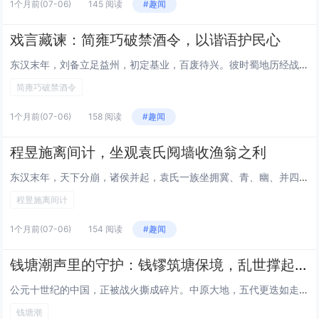
1个月前
(07-06)
145 阅读
#趣闻
戏言藏谏：简雍巧破禁酒令，以谐语护民心
东汉末年，刘备立足益州，初定基业，百废待兴。彼时蜀地历经战乱，百姓疲惫，田地荒芜，粮食收成锐减，民生凋敝成为摆在刘备面前最棘手的难题。为应对粮荒，保障军民温饱，刘备忧心如焚，思虑再三后，颁布了一道严苛的禁酒法令——无论官员百姓，一律不得私自...
简雍巧破禁酒令
1个月前
(07-06)
158 阅读
#趣闻
程昱施离间计，坐观袁氏阋墙收渔翁之利
东汉末年，天下分崩，诸侯并起，袁氏一族坐拥冀、青、幽、并四州之地，兵精粮足，麾下谋臣如云、猛将如雨，堪称当时最强劲的割据势力。袁绍麾下，长子袁谭掌兵在外，幼子袁尚受宠留守中枢，兄弟二人虽同出一门，却因继承权之争暗流涌动，嫌隙早已悄然滋生。此...
程昱施离间计
1个月前
(07-06)
154 阅读
#趣闻
钱塘潮声里的守护：钱镠筑塘保境，乱世撑起江南安宁
公元十世纪的中国，正被战火撕成碎片。中原大地，五代更迭如走马；南方诸国，割据混战无休止。然而，在吴越之地，却有一方土地，在乱世的惊涛骇浪中，始终保有难得的安宁。这份安宁，既源于钱镠以武力割据筑起的屏障，更离不开他倾尽心力修筑的捍海石塘——这...
钱塘潮