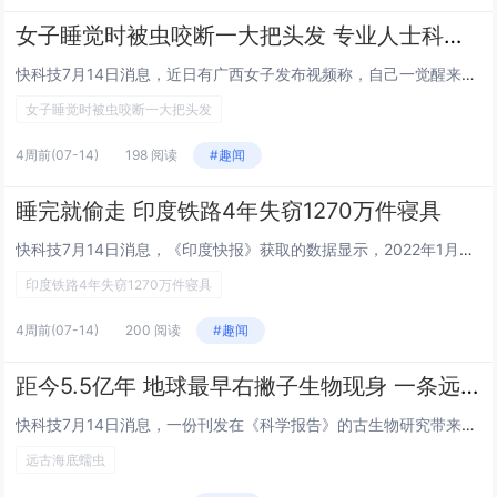
女子睡觉时被虫咬断一大把头发 专业人士科普揭秘“凶手”身份
快科技7月14日消息，近日有广西女子发布视频称，自己一觉醒来，发现一大把头发脱落了下来，枕头上散落的到处都是，而找来找去，找到了一只通体黑色的虫子。女子睡觉时被虫咬断一大把头发 专业人士科普揭秘“凶手”身份女子睡觉时被虫咬断一大把头发 专业...
女子睡觉时被虫咬断一大把头发
4周前
(07-14)
198 阅读
#趣闻
睡完就偷走 印度铁路4年失窃1270万件寝具
快科技7月14日消息，《印度快报》获取的数据显示，2022年1月至2026年5月，印度空调列车配套寝具累计丢失1270万件，造成相关经济损失约10.451亿卢比（约合7400万人民币）。据悉，印度空调车厢会免费向乘客发放成套寝具，每套包含床...
印度铁路4年失窃1270万件寝具
4周前
(07-14)
200 阅读
#趣闻
距今5.5亿年 地球最早右撇子生物现身 一条远古海底蠕虫
快科技7月14日消息，一份刊发在《科学报告》的古生物研究带来全新发现，距今约5.5亿年的远古海洋生物斯普里格蠕虫，是目前已知最早拥有固定单侧行为偏好的动物，也被称作地球史上最早的右撇子生物。这种生物生活在埃迪卡拉纪，比寒武纪生命大爆发还要早...
远古海底蠕虫