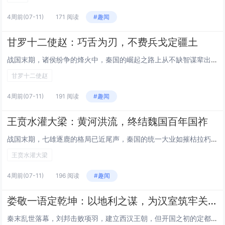
4周前
(07-11)
171 阅读
#趣闻
甘罗十二使赵：巧舌为刃，不费兵戈定疆土
战国末期，诸侯纷争的烽火中，秦国的崛起之路上从不缺智谋辈出的英雄，而少年甘罗以十二岁稚龄出使列国，凭借三寸不烂之舌纵横捭阖，不费一兵一卒便为秦国拓土千里，不仅创造了“不战而屈人之兵”的外交传奇，更在青史中镌刻下少年英才的璀璨印记，让智慧成为...
甘罗十二使赵
4周前
(07-11)
191 阅读
#趣闻
王贲水灌大梁：黄河洪流，终结魏国百年国祚
战国末期，七雄逐鹿的格局已近尾声，秦国的统一大业如摧枯拉朽般推进。在这场终结乱世的征程中，名将王贲以一场惊世骇俗的水攻之战，改写了中原势力的版图——他引黄河大水直灌魏都大梁，用滔天洪流击碎了传承百年的魏国根基，为秦国扫平了统一路上的关键障碍...
王贲水灌大梁
4周前
(07-11)
196 阅读
#趣闻
娄敬一语定乾坤：以地利之谋，为汉室筑牢关中根基
秦末乱世落幕，刘邦击败项羽，建立西汉王朝，但开国之初的定都抉择，却成了关乎国运的关键难题。当满朝文武大多倾向定都洛阳时，戍卒出身的娄敬却力排众议，以对天下地理攻守大势的精准洞察，力劝刘邦定都关中。这份超越时代的战略眼光，不仅为西汉王朝选定了...