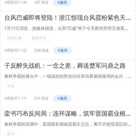
4周前
(07-14)
167 阅读
#趣闻
台风巴威即将登陆！浙江惊现台风霞粉紫色天空
7月11日消息，据媒体报道，台风“巴威”将于今天夜间至明天凌晨在浙江温岭至瑞安一带沿海登陆。中央气象台今天傍晚继续发布台风橙色预警。受台风巴威影响，目前浙江温州洞头风力逐渐增强，当地已发布海浪红色预警，沿海地区防御等级持续提升。值得一提的是...
台风巴威
紫色天空
4周前
(07-12)
398 阅读
#趣闻
子反醉失战机：一念之差，葬送楚军问鼎之路
春秋争霸的烽火中，一场战役的胜负往往牵动着诸侯格局的走向，而将领的一举一动，更可能成为改写历史的关键砝码。鄢陵之战，本是楚军凭借军力优势问鼎中原的绝佳契机，却因楚军主帅子反的一时贪杯，让唾手可得的胜利化为泡影，不仅葬送了楚军的胜算，更让楚国...
子反
4周前
(07-11)
206 阅读
#趣闻
栾书巧布反间局：连环谋略，筑牢晋国霸业根基
春秋争霸的浪潮中，晋国能长期稳居霸主之位，离不开朝堂谋臣的运筹帷幄。名臣栾书在晋国面临强敌威胁之际，凭借精妙的反间计，不动干戈便除去心腹大患，更以环环相扣的连环谋划，化解晋国危机、肃清朝堂隐患，为晋国霸主地位的稳固筑牢根基，成为春秋谋略史上...
栾书