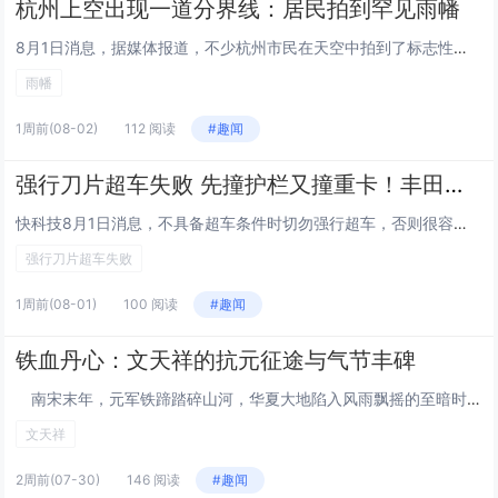
杭州上空出现一道分界线：居民拍到罕见雨幡
8月1日消息，据媒体报道，不少杭州市民在天空中拍到了标志性的晴雨分界线，画面清晰壮观。与此同时，部分区域还观测到罕见的雨幡气象景观，引发了不少人的关注与讨论。雨幡是气象学中的一种现象，指雨滴在降落过程中尚未到达地面便已蒸发，进而在云底形成的...
雨幡
1周前
(08-02)
112 阅读
#趣闻
强行刀片超车失败 先撞护栏又撞重卡！丰田威兰达当场成废铁
快科技8月1日消息，不具备超车条件时切勿强行超车，否则很容易发生严重交通事故，公安部交通管理局就披露了这样一起案例。6月12日，沪蓉高速湖北汉川段，曾某驾驶一辆白色SUV在慢车道行驶，在无安全距离、毫无变道超车条件时强行挤进快车道，结果与快...
强行刀片超车失败
1周前
(08-01)
100 阅读
#趣闻
铁血丹心：文天祥的抗元征途与气节丰碑
南宋末年，元军铁蹄踏碎山河，华夏大地陷入风雨飘摇的至暗时刻。当朝廷偏安一隅、投降派充斥朝堂，文天祥以一介书生挺身而出，变卖家产募兵勤王，奔走各地联络义军，用热血践行保家卫国的誓言；兵败被俘后，他面对威逼利诱岿然不动，以生命坚守民族气节，在...
文天祥
2周前
(07-30)
146 阅读
#趣闻