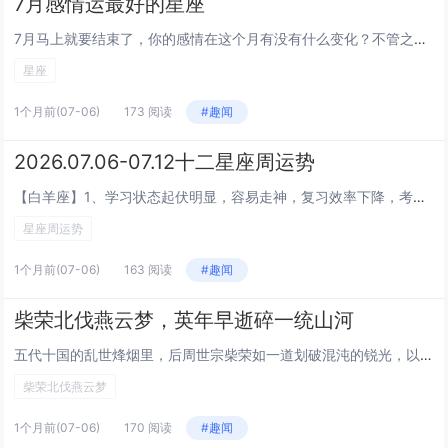
7月感情运最好的星座
7月马上就要结束了，你的感情在这个月有没有什么变化？不管之前怎么样，7月的最后一段时间（24号水逆结束之后），感情上的能量确实在转好。下面这几个星座，7月的感情运值得关注——不是桃花最多的，是感情质量最舒服的。狮子座7月对狮子座来说，感情运...
星座
1个月前
(07-06)
173 阅读
#趣闻
2026.07.06-07.12十二星座周运势
【白羊座】1、学习状态起伏明显，容易走神，复习效率下降，考试时可能准备不足。2、收入整体保持稳定，有机会获得额外收益，不过要提前评估风险。3、工作期间需要控制情绪，说话做事尽量稳妥，避免一时冲动影响关系。4、创业事务推进相对顺利，坚持原有计...
星座周运势
1个月前
(07-06)
163 阅读
#趣闻
柴荣北伐燕云梦，英年早逝碎一统山河
五代十国的乱世烽烟里，后周世宗柴荣如一道划破混沌的锐光，以雷霆之势扫平割据、革新弊政，为中原大地的再度统一铺就通途。他胸怀收复燕云十六州的雄图，欲凭铁血与谋略终结北方游牧势力的侵扰，重塑华夏疆土的完整。然而，壮志未酬身先逝，一场突如其来的病...
柴荣北伐燕云梦
1个月前
(07-06)
170 阅读
#趣闻