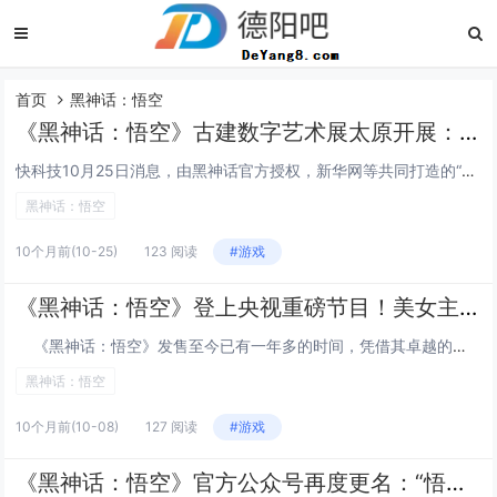
首页
黑神话：悟空
《黑神话：悟空》古建数字艺术展太原开展：NPC八戒导游
快科技10月25日消息，由黑神话官方授权，新华网等共同打造的“黑神话：悟空”遇见山西——古建数字艺术展即将启幕！展览将于11月1日在太原美术馆·古县城美术新空间向公众开放。以《黑神话：悟空》为引，首次将数字幻想世界与真实古建场景深度融合，带...
黑神话：悟空
10个月前
(10-25)
123 阅读
#游戏
《黑神话：悟空》登上央视重磅节目！美女主播紫蛛儿出镜
《黑神话：悟空》发售至今已有一年多的时间，凭借其卓越的品质与深厚的文化内核，已然成为中国游戏工业的一座里程碑。这部现象级扛鼎之作，持续吸引着全球业界的目光。10月6日，《黑神话：悟空》登上了央视CCTV13的“世界周刊”节目，节目介...
黑神话：悟空
10个月前
(10-08)
127 阅读
#游戏
《黑神话：悟空》官方公众号再度更名：“悟空”没了