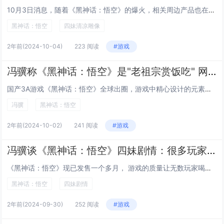
10月3日消息，随着《黑神话：悟空》的爆火，相关周边产品也在各大电商平台出现，吃这一口热度红利。其中自然是有很多未经游科授权的产品，而在上个月20号官方发布的公告中，游科也表示市面上有很多产品未获得游科正版授权，请诸位玩家谨慎购买。近日，在...
黑神话：悟空
四妹清凉雕像
2年前
(2024-10-04)
223 阅读
#游戏
冯骥称《黑神话：悟空》是"老祖宗赏饭吃" 网友点赞：没忘本
国产3A游戏《黑神话：悟空》全球出圈，游戏中精心设计的元素，小到一句隐藏台词、大到一组场景美术，被玩家一一发现。很多国外网友追了这款游戏4年，也因此开始了解中国神话体系。冯骥称《黑神话：悟空》是接受央视专访时，制作人冯骥还特别提到《黑神话：...
冯骥
黑神话：悟空
2年前
(2024-10-02)
241 阅读
#游戏
冯骥谈《黑神话：悟空》四妹剧情：很多玩家意难平 这会给我们启发
《黑神话：悟空》现已发售一个多月， 游戏的质量让无数玩家喝彩。日前，游戏制作人冯骥接受了央视的专访，在专访里，冯骥谈到了蜘蛛精四妹的剧情，并表示玩家对四妹意难平，这件事情反过来也会启发制作组，一起来看下。冯骥谈《黑神话：悟空》四妹剧情：很多...
黑神话：悟空
四妹剧情
2年前
(2024-09-30)
252 阅读
#游戏