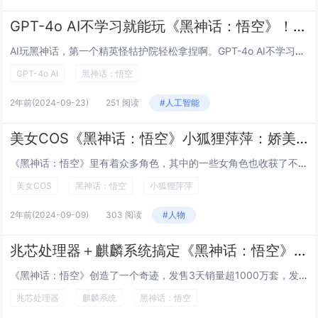
GPT-4o AI不学习就能玩《黑神话：悟空》！精英怪胜率超人类
AI玩黑神话，第一个精英怪牯护院轻松拿捏啊。GPT-4o AI不学习就能玩《黑神话：悟空》！精英怪胜率超人类有方向感，视角也没有问题。GPT-4o AI不学习就能玩《黑神话：悟空》！精英怪胜率超人类躲闪劈棍很丝滑。GPT-4o AI不学习就...
GPT-4o AI
黑神话：悟空
2年前
(2024-09-23)
251 阅读
#人工智能
美女COS《黑神话：悟空》小狐狸萍萍：娇美可爱身材吸睛
《黑神话：悟空》里有着众多角色，其中的一些女角色也收获了不少玩家的喜爱，例如狐狸精萍萍、蜘蛛精四妹等。其中，红孩儿假扮的狐狸精萍萍让不少人破防，但也因为角色特色十足，备受玩家喜爱。美女COS《黑神话：悟空》小狐狸萍萍：娇美可爱身材吸睛日前，...
美女COS
黑神话：悟空
小狐狸萍萍
2年前
(2024-09-09)
303 阅读
#人物
兆芯处理器＋麒麟系统搞定《黑神话：悟空》：平均帧率达74FPS
《黑神话：悟空》创造了一个奇迹，发售3天销量超1000万套，发售10天卖出1690万套，证明中国人也有能力做好3A大作，也充分表明了中国PC端游戏市场的巨大潜力。那么随着国产化的推进，自研处理器+国内OS环境下能否玩转《黑神话：悟空》？...
兆芯处理器
麒麟系统
黑神话：悟空