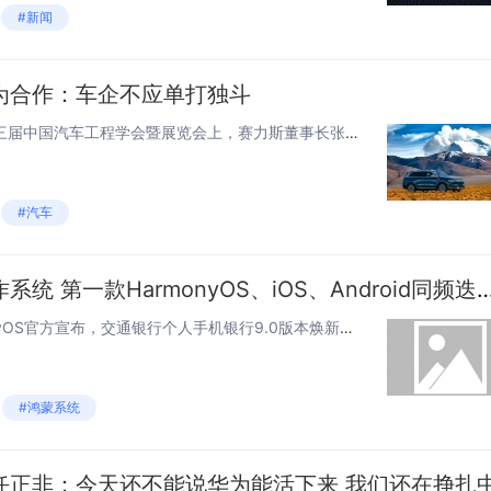
#新闻
为合作：车企不应单打独斗
快科技11月13日消息，在第十三届中国汽车工程学会暨展览会上，赛力斯董事长张兴海分享了与华为合作的背景和细节。张兴海透露，在华为手机业务面临挑战之际，赛力斯提出了一个创新的想法：将汽车销售引入华为的手机店。但是，手机店里不能放赛力斯之前几万...
#汽车
华为坐稳三大移动操作系统 第一款HarmonyOS、iOS、Android
快科技11月7日消息，HarmonyOS官方宣布，交通银行个人手机银行9.0版本焕新升级，现已全新发布并上架HarmonyOS NEXT应用市场，为消费者带来触手可及的智慧高效移动金融服务体验！此次更新标志着交通银行率先实现了Harmony...
#鸿蒙系统
任正非：今天还不能说华为能活下来 我们还在挣扎