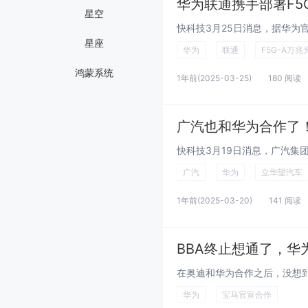
华为联通携手部署F5G
星空
星座
华为
联通
F5G-A万兆
鸿蒙系统
1年前
(2025-03-25)
180 阅读
广汽也和华为合作了
广汽
华为
立华望汽车
1年前
(2025-03-20)
141 阅读
BBA终止想通了，华
华为
宝马官宣合作