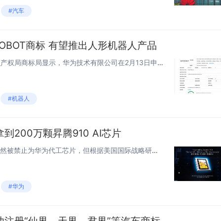
#汽车
ROBOT商标 有望推出人形机器人产品
快科技3月17日消息，国家知识产权局商标局显示，华为技术有限公司在2月13日申请注册“MATEROBOT”商标，相应商标注册号为83432155，国际分类为9(科学仪器)。该商标注册申请的商品/服务项目涵盖：远程临场机器人；模拟对话用聊天机...
#机器人
200万颗昇腾910 AI芯片
快科技3月11日消息，台积电虽然被禁止为华为代工芯片，但根据美国国际战略研究中心(CSIS)、市调机构TechInsights的说法，华为仍在想尽办法，从台积电获得昇腾910 AI芯片，仅仅是去年就可能多达200万颗。CSIS的报告称：“台...
#华为