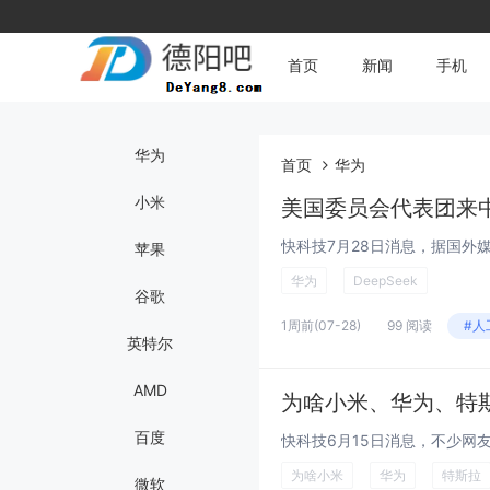
首页
新闻
手机
华为
首页
华为
小米
美国委员会代表团来中
苹果
华为
DeepSeek
谷歌
1周前
(07-28)
99 阅读
#人
英特尔
AMD
为啥小米、华为、特
百度
为啥小米
华为
特斯拉
微软