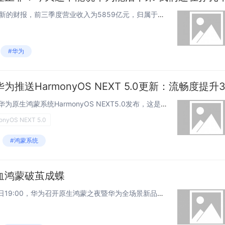
11月1日消息，近日华为给出了新的财报，前三季度营业收入为5859亿元，归属于母公司所有者的净利润为629亿元。去年同期，华为实现销售收入4566亿元人民币，净利润730亿元。这意味着华为前三季营收同比增长28.3%，净利润下降13.8%。...
#华为
快科技10月23日消息，日前，华为原生鸿蒙系统HarmonyOS NEXT5.0发布，这是鸿蒙系统有史以来最大的一次升级。5.0版本发布后，华为第一时间向公测机型推送更新，目前已有华为Pura 70系列的用户收到更新，版本号为Harmony...
onyOS NEXT 5.0
#鸿蒙系统
血鸿蒙破茧成蝶
星河璀璨，共见鸿蒙，10月22日19:00，华为召开原生鸿蒙之夜暨华为全场景新品发布会，正式为用户带来全新的HarmonyOSNEXT，从2014年立项到2024年发布，十年沉淀，HarmonyOS一步步从无到有建立了属于自己的领先地位。这...