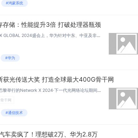
#鸿蒙系统
存存储：性能提升3倍 打破处理器瓶颈
快科技10月16日消息，在GITEX GLOBAL 2024盛会上，华为针对中东、中亚及非洲市场，推出了其最新一代的OceanStor Dorado全闪存存储解决方案。该方案具备三大核心优势：极致性能：借助智能DPU网卡实现数据流与控制流的...
#华为
斩获光传送大奖 打造全球最大400G骨干网
快科技10月10日消息，在法国巴黎举行的Network X 2024·下一代光网络论坛期间，华为斩获“光传送领域最佳创新应用大奖”。该奖项表彰为运营商提供创新解决方案并带来商业价值的设备厂商。华为凭借创新的400G解决方案，帮助全球运营商打...
G骨干网
#通信技术
汽车卖疯了！理想破2万、华为2.8万