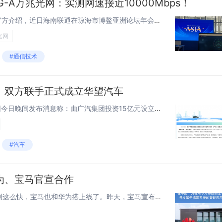
-A万兆光网：实测网速接近10000Mbps！
快科技3月25日消息，据华为官方介绍，近日海南联通在琼海市博鳌亚洲论坛年会新闻中心（博鳌亚洲论坛大酒店）完成了基于华为50G PON解决方案的F5G-A万兆光网试点。现场实测结果显示，网络下载速度均接近10000Mbps，上传速度也达到了千...
光网
#通信技术
！双方联手正式成立华望汽车
快科技3月19日消息，广汽集团今日晚间发布消息称：由广汽集团投资15亿元设立的新公司华望汽车技术（广州）有限公司（下称“华望汽车”）于3月18日正式成立，全新高端智能汽车品牌也将在不久公布。广汽、华为重磅合作！双方联手正式成立华望汽车广汽集...
#汽车
为、宝马官宣合作
在奥迪和华为合作之后，没想到这么快，宝马也和华为搭上线了。昨天，宝马宣布和华为达成合作，宝马将深度融合鸿蒙系统生态，推出BMW数字钥匙、HUAWEI HiCar和MyBMW App等数字化服务。华为、宝马官宣合作 BBA们终于想通了具体合作...