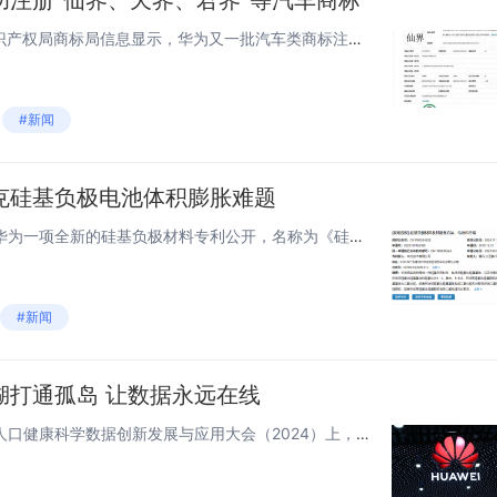
功注册“仙界、天界、君界”等汽车商标
快科技11月21日消息，国家知识产权局商标局信息显示，华为又一批汽车类商标注册成功。商标详情页面显示，华为注册成功的“仙界、天界、君界”商标，均于今年1月4日申请，注册公告日期为11月14日。华为“仙界、天界、君界”等汽车商标注册成功 网友...
#新闻
克硅基负极电池体积膨胀难题
快科技11月16日消息，日前，华为一项全新的硅基负极材料专利公开，名称为《硅基负极材料及其制备方法、电池和终端》。该专利主要解决了硅基材料因膨胀效应过大导致电池循环性能低的问题，提高负极的循环稳定性。华为新专利公开！攻克硅基负极电池体积膨胀...
#新闻
湖打通孤岛 让数据永远在线
快科技11月16日消息，日前在人口健康科学数据创新发展与应用大会（2024）上，华为公司副总裁、数据存储产品线总裁周跃峰博士表了《华为医疗多模态人工智能数据基础设施建设思考》的主题演讲。周跃峰指出：中国医疗人工智能数字化基础薄弱，数字化程度...