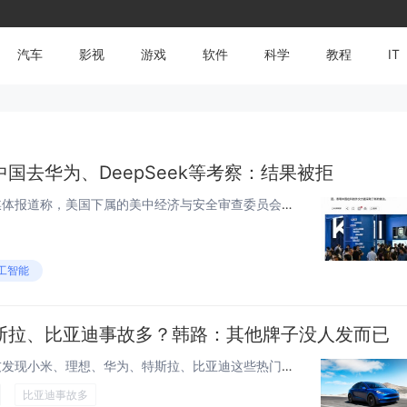
汽车
影视
游戏
软件
科学
教程
IT
国去华为、DeepSeek等考察：结果被拒
快科技7月28日消息，据国外媒体报道称，美国下属的美中经济与安全审查委员会组织代表团来到中国访问，提出要进入华为、腾讯、阿里巴巴、百度和DeepSeek等多家头部科技企业开展所谓的实地考察，最后被各家企业集体拒绝，代表团相关人员甚至对自己吃...
工智能
斯拉、比亚迪事故多？韩路：其他牌子没人发而已
快科技6月15日消息，不少网友发现小米、理想、华为、特斯拉、比亚迪这些热门车企，相关车辆故障和事故的消息在网上随处可见，甚至因此产生顾虑，不敢选购这些品牌的车型。汽车博主韩路对此做出了解释，这其实只是社交媒体带来的错觉，并非这些车的质量更差...
比亚迪事故多