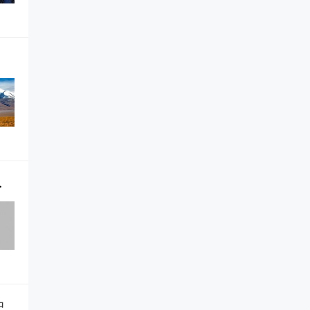
同频迭代APP诞生
中