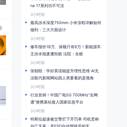
ne 17系列功不可没
3小时前
最高涉水深度750mm 小米澎程详解如何
步
做到：三大方面设计
3小时前
修车报价18万、保额只有6万！新能源车
主涉水报废遭拒赔 法院：全赔
3小时前
张朝阳：学好英语能提升理性思维 AI无
法取代新闻网站因人类要看的是视角
3小时前
行业首例！中国广电5G 700MHz“全网
通”便携基站接入国家应急平台
3小时前
特斯拉超速被交警拦下开罚单 司机坚称
自己无辜：是FSD自动驾驶开的车