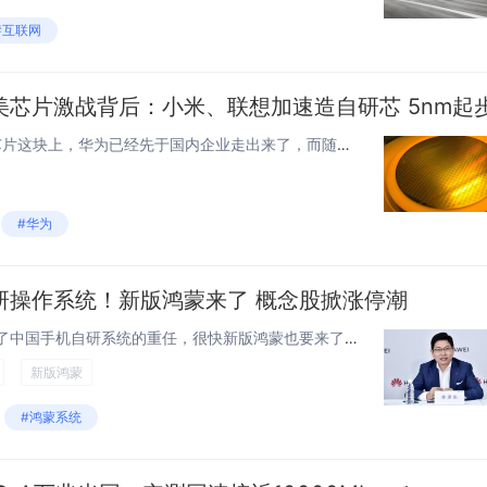
#互联网
芯片激战背后：小米、联想加速造自研芯 5nm起
快科技5月19日消息，在自研芯片这块上，华为已经先于国内企业走出来了，而随着美国对芯片的管制不断加强，小米、联想等也在加速造自研芯片。上周，小米集团CEO雷军宣布，造芯十年，小米自主研发设计的手机SoC（系统级）处理器芯片玄戒O1将于5月下...
#华为
研操作系统！新版鸿蒙来了 概念股掀涨停潮
快科技5月6日消息，华为扛起了中国手机自研系统的重任，很快新版鸿蒙也要来了。华为开发者大会已经官宣，其定档6月20-22日召开，而大会期间新版鸿蒙系统将会正式亮相。在这一消息催生下，相关鸿蒙概念股今天出现了涨停潮。今天A股开盘后，常山北明走...
新版鸿蒙
#鸿蒙系统