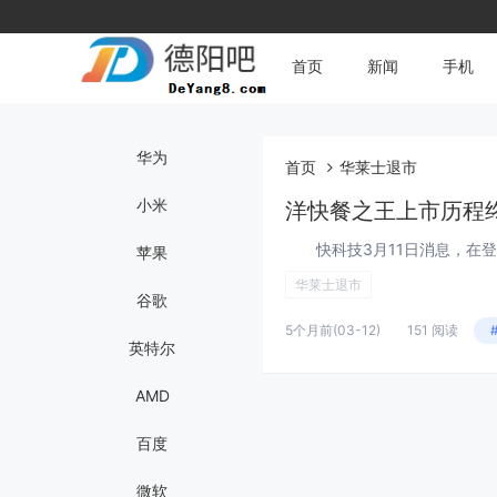
首页
新闻
手机
华为
首页
华莱士退市
小米
洋快餐之王上市历程
苹果
华莱士退市
谷歌
5个月前
(03-12)
151 阅读
英特尔
AMD
百度
微软