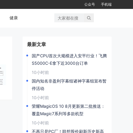
公众号
手机端
健康
最新文章
国产CPU首次大规模进入安平行业！飞腾
S5000C-E拿下近3000台订单
10小时前
国内知名非盈利字幕组诸神字幕组宣布暂
停活动
10小时前
荣耀MagicOS 10 8月更新第二批推送：
覆盖Magic7系列等多款机型
10小时前
不再只是PC厂！联想股价刷新历史新高