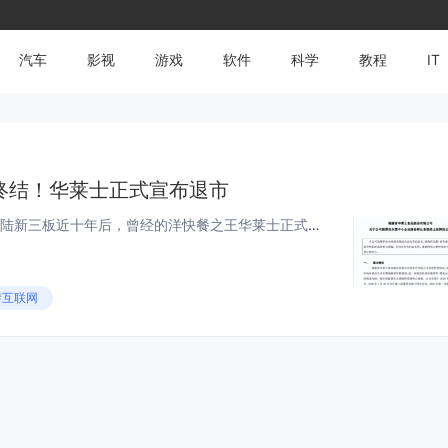
汽车
影视
游戏
软件
科学
教程
IT
终结！华莱士正式宣布退市
快科技3月11日消息，在登陆新三板近十年后，曾经的洋快餐之王华莱士正式宣布挥别资本市场。这一举动标志着这家快餐巨头在资本路径上的重大转折。据媒体报道，福建省华士食品股份有限公司于2026年2月11日发布公告，宣告公司正式完成新...
#互联网