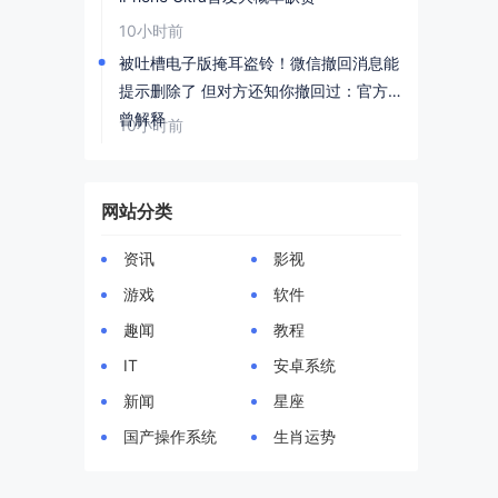
10小时前
被吐槽电子版掩耳盗铃！微信撤回消息能
提示删除了 但对方还知你撤回过：官方
曾解释
10小时前
网站分类
资讯
影视
游戏
软件
趣闻
教程
IT
安卓系统
新闻
星座
国产操作系统
生肖运势