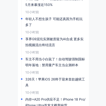
5月来暴涨近150%
10小时前
年轻人不想生孩子 可能还真因为手机玩
多了
10小时前
享界G9泥坑实测被质疑为AI合成 更多实
拍视频流出终结流言
10小时前
车主不用当小白鼠了！自动驾驶强制国标
明年落地：禁用量产车主当众测样本
10小时前
326天！苹果iOS 26终于迎来首款越狱工
具
10小时前
内存+A20 Pro供应不足！iPhone 18 Pro/
iPhone Ultra首发大概率缺货