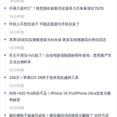
14小时前
不再只是PC厂！联想股价刷新历史新高 5月来暴涨近150%
14小时前
年轻人不想生孩子 可能还真因为手机玩多了
14小时前
享界G9泥坑实测被质疑为AI合成 更多实拍视频流出终结流言
14小时前
车主不用当小白鼠了！自动驾驶强制国标明年落地：禁用量产车
主当众测样本
15小时前
326天！苹果iOS 26终于迎来首款越狱工具
15小时前
内存+A20 Pro供应不足！iPhone 18 Pro/iPhone Ultra首发大概
率缺货
15小时前
被吐槽电子版掩耳盗铃！微信撤回消息能提示删除了 但对方还