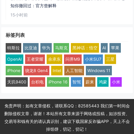
知你撤回过：官方曾解释
15小时前
标签列表
特斯拉
比亚迪
华为
马斯克
黑神话：悟空
AI
苹果
OpenAI
王者荣耀
余承东
问界M9
小米SU7
三星
iPhone
骁龙8 Gen4
Intel
人工智能
Windows 11
天玑9400
台积电
iPhone 16
智驾
蔚来
鸿蒙
小米
免责声明：如有文章侵权，请联系QQ：82585443 我们第一时间会
删除侵权文章，谢谢！本站所有文章来源于网络或投稿，如涉投资、
交易等和钱有关的请认真识别，建议下载国家反诈骗APP，天上不会
掉馅饼，切记，切记！