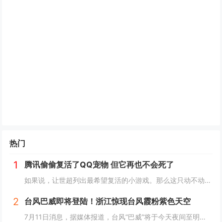
热门
1
腾讯偷偷复活了QQ宠物 但它再也不会死了
如果说，让世超列出最希望复活的小游戏。那么这只动不动就要死，上点班就喊累的胖企鹅，绝对可以排到前列。而就在一个月前，QQ 似乎准备让它回归了。内测上线了全新的 QQ 宠物功能。腾讯偷偷复活了QQ宠物 但它再也不会死了读到这，是不是不少人已经...
2
台风巴威即将登陆！浙江惊现台风霞粉紫色天空
7月11日消息，据媒体报道，台风“巴威”将于今天夜间至明天凌晨在浙江温岭至瑞安一带沿海登陆。中央气象台今天傍晚继续发布台风橙色预警。受台风巴威影响，目前浙江温州洞头风力逐渐增强，当地已发布海浪红色预警，沿海地区防御等级持续提升。值得一提的是...