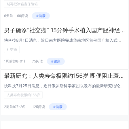
别再把冰箱当保险箱
6天前
69阅读
#健康
男子确诊“社交癌” 15分钟手术植入国产胫神经刺激器治愈
快科技8月1日消息，近日南方医院完成华南地区首例国产植入式胫神经刺激器微创手术，帮助饱受膀胱过度活动症困扰的患者摆脱顽疾...
社交癌
1周前
(08-01)
75阅读
#健康
最新研究：人类寿命极限约156岁 即便阻止衰老也无法实现永生
快科技7月25日消息，近日俄罗斯科学家团队发布的最新研究结论显示，人类的自然寿命极限大约在156岁左右，即便未来人类完全...
人类寿命极限约156岁
2周前
(07-26)
125阅读
#健康