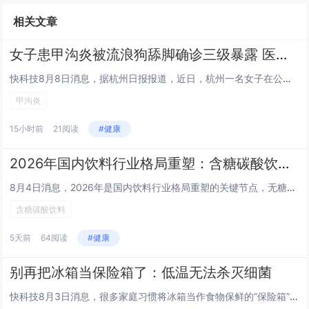
相关文章
女子患甲沟炎被流浪狗舔脚确诊三级暴露 医生回应
快科技8月8日消息，据杭州日报报道，近日，杭州一名女子在公园座椅休息时，脚趾被流浪狗舔舐，当时没有咬伤、没有出血，但该女...
甲沟炎
15小时前
21阅读
#健康
2026年国内饮料行业格局重塑：含糖碳酸饮料大势已去
8月4日消息，2026年是国内饮料行业格局重塑的关键节点，无糖饮料持续抢占各大商超、线下便利店冷柜的核心陈列位，今年夏天...
含糖碳酸饮料
5天前
64阅读
#健康
别再把冰箱当保险箱了：低温无法杀灭细菌
快科技8月3日消息，很多家庭习惯将冰箱当作食物保鲜的“保险箱”，买回来的东西总是习惯性地往里塞。殊不知，低温仅能抑制微生...