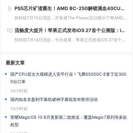
9
PS5芯片矿渣重生！AMD BC-250解锁满血40CU：流畅跑3A
快科技7月15日消息，开发者The Phawx近日展示了将AMD BC-250矿机主板改装成Linux游戏PC的完整方案，总成本约250美元。通过Linux内核补丁解锁隐藏的全部40个计算单元后，BC-250能在1080p分辨率下流畅运行多...
10
流畅度大提升！苹果正式发布iOS 27首个公测版：iPhone 11及以上都能升级
快科技7月14日消息，今天凌晨，苹果正式推送iOS 27首个公测版，安装包大小约19.59GB。与此前需要开发者账号才能安装的开发者预览版不同，iOS 27公测版面向所有Apple ID用户免费开放，完成注册后即可接收系统更新。机型适配方面...
最新文章
国产CPU首次大规模进入安平行业！飞腾S5000C-E拿下近300
0台订单
14小时前
国内知名非盈利字幕组诸神字幕组宣布暂停活动
14小时前
荣耀MagicOS 10 8月更新第二批推送：覆盖Magic7系列等多款
机型