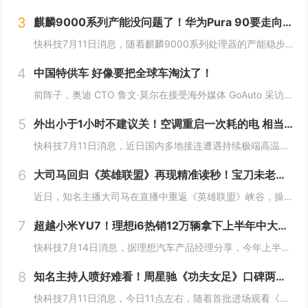
3
麒麟9000系列产能没问题了！华为Pura 90要走向全球 7月14吉隆坡见
快科技7月11日消息，随着麒麟9000系列处理器的产能稳步释放，华为旗下多款搭载自研旗舰芯片的机型也开始加速向海外市场推进铺货，此前仅在国内市场供应的影像旗舰序列，正式开启大规模出海节奏。现在定位高端旗舰的Pura 90s Pro系列已经率...
4
中国特供车 好像要把全球车淘汰了！
前阵子，奥迪 CTO 鲁文·莫尔在接受海外媒体 GoAuto 采访中说了一句： 一款车型就能满足全球需求的时代，已经过去了。中国特供车 好像要把全球车淘汰了！这句话我觉得说的很对，但不知道是他本人还是媒体的转述出了偏差，反正后面听起来就挺...
5
外出小于1小时不建议关！空调重启一次耗的电 相当于连续开30分钟
快科技7月11日消息，近日国内多地接连遭遇持续极端高温，连日炙烤的晴热天气下，空调成了绝大多数家庭消暑纳凉的刚需家电，日常使用时长被拉到全年峰值。针对不少人短时间外出就随手关掉空调的习惯，相关家电领域的专家特意给出了更合理的用能建议，如果外...
6
大司马回归《英雄联盟》再现精准读秒！宝刀未老惊到小司马
近日，知名主播大司马在直播中重返《英雄联盟》峡谷，操刀皇子进行排位对局。在比赛过程中，他再次展现了曾经让玩家津津乐道的招牌技巧——“精准读秒”，凭借经验判断在没有任何视野信息的情况下，准确预判敌方打野剑圣的位置，引发直播间热议。大司马回归《...
7
超越小米YU7！理想i6热销12万辆拿下上半年中大型SUV销冠
快科技7月14日消息，据理想汽车产品经理分享，今年上半年，理想i6销量已突破12万辆，成功超越小米YU7、方程豹钛7拿下中大型SUV榜冠军。作为理想推出的第三款纯电车，i6确实承担着重担，同时也不负使命，连续3个月月销破2万台，是20万几仅...
8
知名主持人喷好难看！周星驰《功夫女足》口碑两极分化：有人力挺 有人吐槽烂片
快科技7月11日消息，今日11点左右，随着首批进场观看《功夫女足》的观众陆续散场走出影院，对应影片评价的相关内容就立刻铺满了各大社交平台，好看、无厘头笑点密集、热血够劲儿这类正向反馈率先刷出了很高的热度。和满屏好评同步冒头的，是大量指向性极...