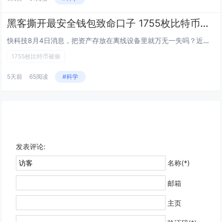
黑客撕开最安全钱包致命口子 1755枚比特币被偷 价值7.43亿元
快科技8月4日消息，把资产存放在离线设备里就万无一失吗？近日爆发一起黑客攻击事件，给出了不容乐观的答案。据媒体报道，知名...
1755枚比特币被偷
5天前
65阅读
#科学
发表评论:
名称(*)
邮箱
主页