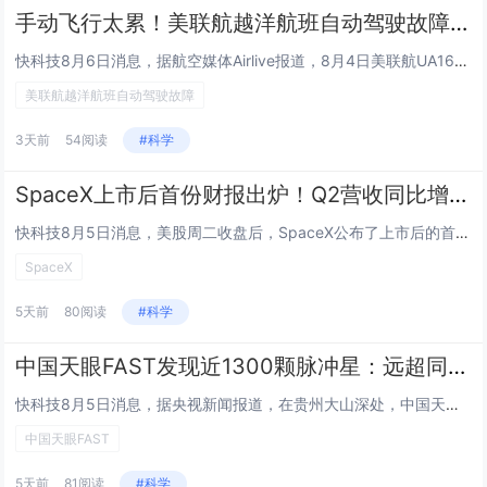
手动飞行太累！美联航越洋航班自动驾驶故障 机长选择中途备降
快科技8月6日消息，据航空媒体Airlive报道，8月4日美联航UA169航班在飞越大西洋期间因自动驾驶系统故障，紧急备...
美联航越洋航班自动驾驶故障
3天前
54阅读
#科学
SpaceX上市后首份财报出炉！Q2营收同比增长92% 星链成唯一盈利部门
快科技8月5日消息，美股周二收盘后，SpaceX公布了上市后的首份财报。财报显示，受益于星链卫星互联网业务以及AI业务的...
SpaceX
5天前
80阅读
#科学
中国天眼FAST发现近1300颗脉冲星：远超同期国际其他望远镜总和
快科技8月5日消息，据央视新闻报道，在贵州大山深处，中国天眼FAST近期迎来硬核升级。如今，中国天眼重装上阵开启新一轮深...
中国天眼FAST
5天前
81阅读
#科学