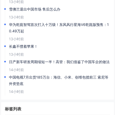
13小时前
雪佛兰退出中国市场 售后怎么办
13小时前
华为乾崑智驾首次打入十万级！东风风行星海V6乾崑版预售：1
0.49万起
13小时前
长鑫不惯着苹果！
13小时前
日产新车研发周期缩短一半！高管：我们借鉴了中国车企的做法
14小时前
中国电视7月出货185万台：海信、小米、创维包揽前三 索尼等
外资垫底
14小时前
标签列表