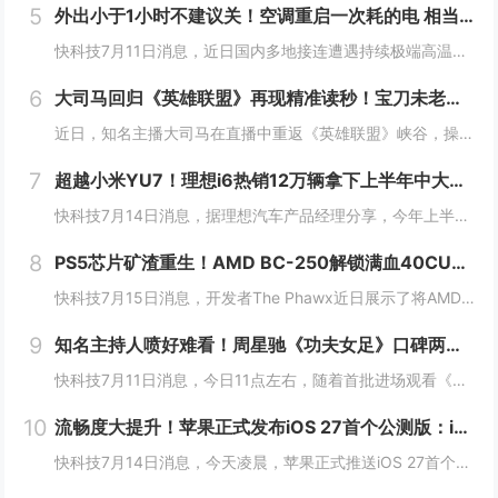
5
外出小于1小时不建议关！空调重启一次耗的电 相当于连续开30分钟
快科技7月11日消息，近日国内多地接连遭遇持续极端高温，连日炙烤的晴热天气下，空调成了绝大多数家庭消暑纳凉的刚需家电，日常使用时长被拉到全年峰值。针对不少人短时间外出就随手关掉空调的习惯，相关家电领域的专家特意给出了更合理的用能建议，如果外...
6
大司马回归《英雄联盟》再现精准读秒！宝刀未老惊到小司马
近日，知名主播大司马在直播中重返《英雄联盟》峡谷，操刀皇子进行排位对局。在比赛过程中，他再次展现了曾经让玩家津津乐道的招牌技巧——“精准读秒”，凭借经验判断在没有任何视野信息的情况下，准确预判敌方打野剑圣的位置，引发直播间热议。大司马回归《...
7
超越小米YU7！理想i6热销12万辆拿下上半年中大型SUV销冠
快科技7月14日消息，据理想汽车产品经理分享，今年上半年，理想i6销量已突破12万辆，成功超越小米YU7、方程豹钛7拿下中大型SUV榜冠军。作为理想推出的第三款纯电车，i6确实承担着重担，同时也不负使命，连续3个月月销破2万台，是20万几仅...
8
PS5芯片矿渣重生！AMD BC-250解锁满血40CU：流畅跑3A
快科技7月15日消息，开发者The Phawx近日展示了将AMD BC-250矿机主板改装成Linux游戏PC的完整方案，总成本约250美元。通过Linux内核补丁解锁隐藏的全部40个计算单元后，BC-250能在1080p分辨率下流畅运行多...
9
知名主持人喷好难看！周星驰《功夫女足》口碑两极分化：有人力挺 有人吐槽烂片
快科技7月11日消息，今日11点左右，随着首批进场观看《功夫女足》的观众陆续散场走出影院，对应影片评价的相关内容就立刻铺满了各大社交平台，好看、无厘头笑点密集、热血够劲儿这类正向反馈率先刷出了很高的热度。和满屏好评同步冒头的，是大量指向性极...
10
流畅度大提升！苹果正式发布iOS 27首个公测版：iPhone 11及以上都能升级
快科技7月14日消息，今天凌晨，苹果正式推送iOS 27首个公测版，安装包大小约19.59GB。与此前需要开发者账号才能安装的开发者预览版不同，iOS 27公测版面向所有Apple ID用户免费开放，完成注册后即可接收系统更新。机型适配方面...