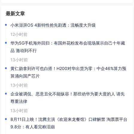
最新文章
小米澎湃OS 4新特性抢先剧透：流畅度大升级
12小时前
华为5G手机海外回归：有国外花粉发布会现场展示自己十年藏
品 激动到不行
13小时前
黄仁勋拿到许可也白搭！H200对华出货为零：中企46%算力预
算涌向国产芯片
13小时前
企业被调侃、恶意丑化不能纵容！那些劝华为要大度的人 请先
尊重法律
13小时前
8月11日上映！沈腾主演《欢迎来龙餐馆》口碑解禁 淘票票平台
9.8分：有人看完称泪崩