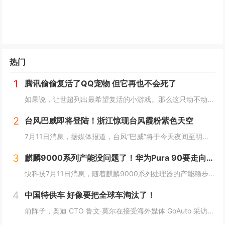
热门
1
腾讯偷偷复活了QQ宠物 但它再也不会死了
如果说，让世超列出最希望复活的小游戏。那么这只动不动就要死，上点班就喊累的胖企鹅，绝对可以排到前列。而就在一个月前，QQ 似乎准备让它回归了。内测上线了全新的 QQ 宠物功能。腾讯偷偷复活了QQ宠物 但它再也不会死了读到这，是不是不少人已经...
2
台风巴威即将登陆！浙江惊现台风霞粉紫色天空
7月11日消息，据媒体报道，台风“巴威”将于今天夜间至明天凌晨在浙江温岭至瑞安一带沿海登陆。中央气象台今天傍晚继续发布台风橙色预警。受台风巴威影响，目前浙江温州洞头风力逐渐增强，当地已发布海浪红色预警，沿海地区防御等级持续提升。值得一提的是...
3
麒麟9000系列产能没问题了！华为Pura 90要走向全球 7月14吉隆坡见
快科技7月11日消息，随着麒麟9000系列处理器的产能稳步释放，华为旗下多款搭载自研旗舰芯片的机型也开始加速向海外市场推进铺货，此前仅在国内市场供应的影像旗舰序列，正式开启大规模出海节奏。现在定位高端旗舰的Pura 90s Pro系列已经率...
4
中国特供车 好像要把全球车淘汰了！
前阵子，奥迪 CTO 鲁文·莫尔在接受海外媒体 GoAuto 采访中说了一句： 一款车型就能满足全球需求的时代，已经过去了。中国特供车 好像要把全球车淘汰了！这句话我觉得说的很对，但不知道是他本人还是媒体的转述出了偏差，反正后面听起来就挺...