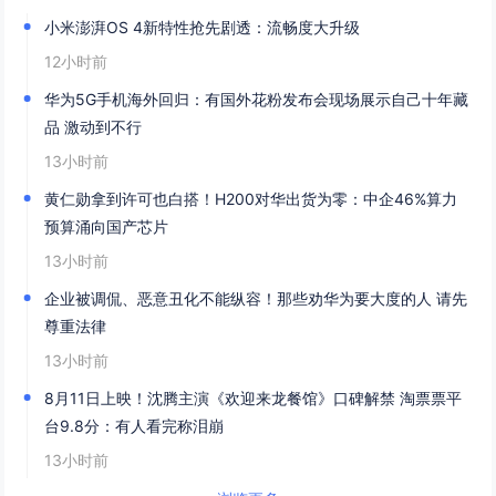
小米澎湃OS 4新特性抢先剧透：流畅度大升级
12小时前
华为5G手机海外回归：有国外花粉发布会现场展示自己十年藏
品 激动到不行
13小时前
黄仁勋拿到许可也白搭！H200对华出货为零：中企46%算力
预算涌向国产芯片
13小时前
企业被调侃、恶意丑化不能纵容！那些劝华为要大度的人 请先
尊重法律
13小时前
8月11日上映！沈腾主演《欢迎来龙餐馆》口碑解禁 淘票票平
台9.8分：有人看完称泪崩
13小时前